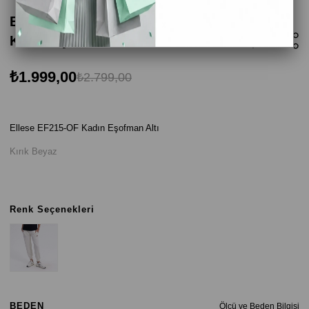
Ellesse EF215-OF Kadın Eşofman Altı -
Kırık Beyaz
₺1.999,00
₺2.799,00
Ellese EF215-OF Kadın Eşofman Altı
Kırık Beyaz
Renk Seçenekleri
BEDEN
Ölçü ve Beden Bilgisi