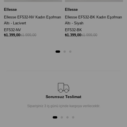
Ellesse
Ellesse
Ellesse EF532-NV Kadın Eşofman
Ellesse EF532-BK Kadın Eşofman
Altı - Lacivert
Altı - Siyah
EF532-NV
EF532-BK
₺1.399,00
₺1.999,00
₺1.399,00
₺1.999,00
Sorunsuz Teslimat
Siparişiniz 3 iş günü içinde kargoya verilecektir.