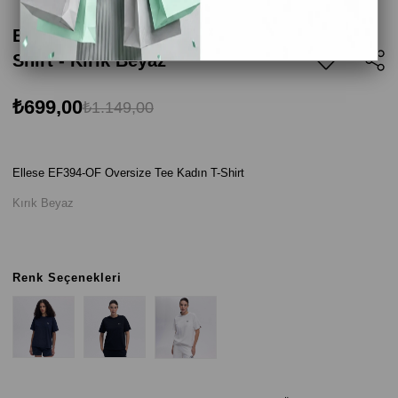
Ellesse EF394-OF Oversize Tee Kadın T-
Shirt - Kırık Beyaz
₺699,00
₺1.149,00
Ellese EF394-OF Oversize Tee Kadın T-Shirt
Kırık Beyaz
Renk Seçenekleri