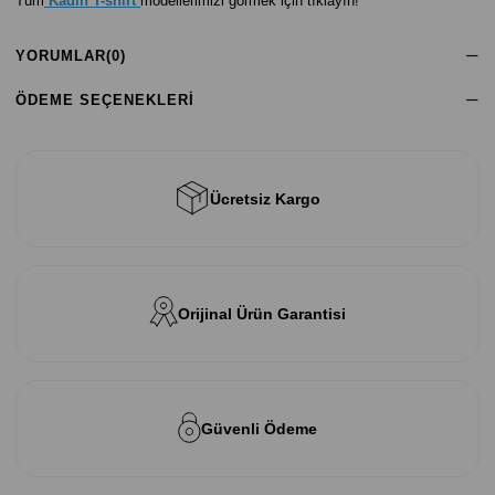
Tüm
Kadın T-shirt
modellerimizi görmek için tıklayın!
YORUMLAR
(0)
ÖDEME SEÇENEKLERI
Ücretsiz Kargo
Orijinal Ürün Garantisi
Güvenli Ödeme