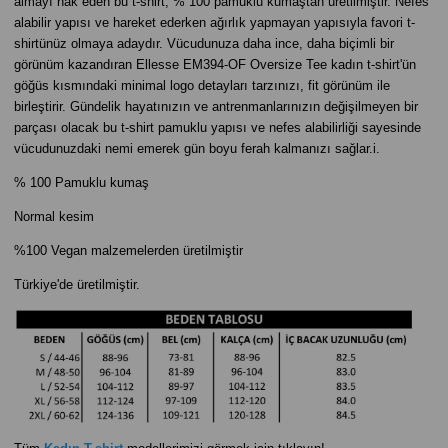
almayı hak eden bu t-shirt, % 100 pamuklu kumaştan üretilmiştir. Nefes
alabilir yapısı ve hareket ederken ağırlık yapmayan yapısıyla favori t-
shirtünüz olmaya adaydır. Vücudunuza daha ince, daha biçimli bir
görünüm kazandıran Ellesse EM394-OF Oversize Tee kadın t-shirt'ün
göğüs kısmındaki minimal logo detayları tarzınızı, fit görünüm ile
birleştirir. Gündelik hayatınızın ve antrenmanlarınızın değişilmeyen bir
parçası olacak bu t-shirt pamuklu yapısı ve nefes alabilirliği sayesinde
vücudunuzdaki nemi emerek gün boyu ferah kalmanızı sağlar.i.
% 100 Pamuklu kumaş
Normal kesim
%100 Vegan malzemelerden üretilmiştir
Türkiye'de üretilmiştir.