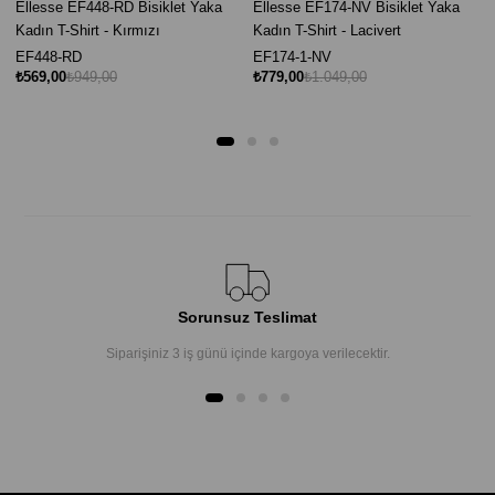
Ellesse EF448-RD Bisiklet Yaka
Ellesse EF174-NV Bisiklet Yaka
Kadın T-Shirt - Kırmızı
Kadın T-Shirt - Lacivert
EF448-RD
EF174-1-NV
₺569,00
₺949,00
₺779,00
₺1.049,00
Sorunsuz Teslimat
Siparişiniz 3 iş günü içinde kargoya verilecektir.