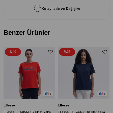
Kolay İade ve Değişim
Benzer Ürünler
%40
%26
1
5
Ellesse
Ellesse
Ellesse EF448-RD Bisiklet Yaka
Ellesse EF174-NV Bisiklet Yaka