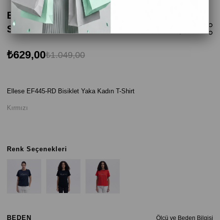
Ellesse EF445-RD Bisiklet Yaka Kadın T-
Shirt - Kırmızı
₺629,00
₺1.049,00
Ellese EF445-RD Bisiklet Yaka Kadın T-Shirt
Kırmızı
Renk Seçenekleri
BEDEN
Ölçü ve Beden Bilgisi