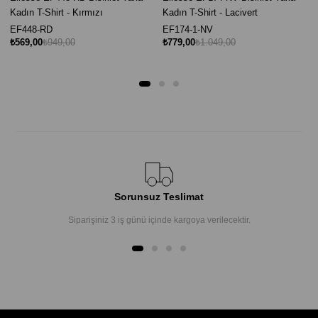
Kadın T-Shirt - Kırmızı
Kadın T-Shirt - Lacivert
EF448-RD
EF174-1-NV
₺569,00
₺949,00
₺779,00
₺1.049,00
Sorunsuz Teslimat
Siparişiniz 3 iş günü içinde kargoya verilecektir.