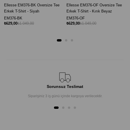
Ellesse EM376-BK Oversize Tee
Ellesse EM376-OF Oversize Tee
Erkek T-Shirt - Siyah
Erkek T-Shirt - Kırık Beyaz
EM376-BK
EM376-OF
₺629,00
₺1.049,00
₺629,00
₺1.049,00
Sorunsuz Teslimat
Siparişiniz 3 iş günü içinde kargoya verilecektir.