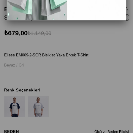
Ellesse EM009-2-SGR Bisiklet Yaka Erkek T-
Shirt - Beyaz / Gri
₺679,00
₺1.149,00
Ellese EM009-2-SGR Bisiklet Yaka Erkek T-Shirt
Beyaz / Gri
Renk Seçenekleri
BEDEN
Ölçü ve Beden Bilgisi