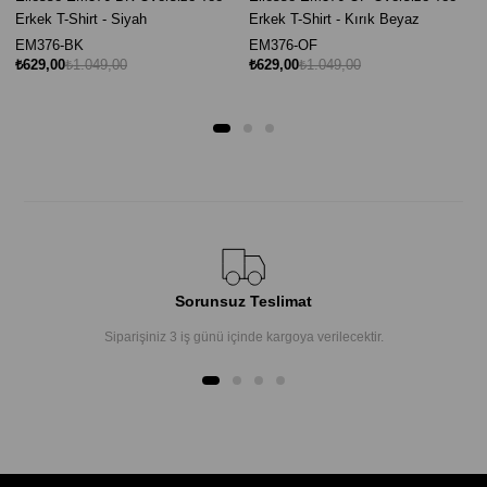
Erkek T-Shirt - Siyah
Erkek T-Shirt - Kırık Beyaz
EM376-BK
EM376-OF
₺629,00
₺1.049,00
₺629,00
₺1.049,00
Sorunsuz Teslimat
Siparişiniz 3 iş günü içinde kargoya verilecektir.