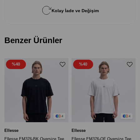
Kolay İade ve Değişim
Benzer Ürünler
%40
%40
4
4
Ellesse
Ellesse
Ellesse EM376-BK Oversize Tee
Ellesse EM376-OF Oversize Tee