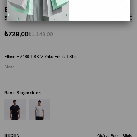
Ellesse EM186-1-BK V Yaka Erkek T-Shirt -
Siyah
₺729,00
₺1.149,00
Ellese EM186-1-BK V Yaka Erkek T-Shirt
Siyah
Renk Seçenekleri
BEDEN
Ölçü ve Beden Bilgisi