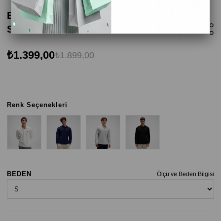
Ellesse EM582-GI Erkek Polo Yaka
Sweatshirt - Gri
₺1.399,00
₺1.899,00
Renk Seçenekleri
BEDEN
Ölçü ve Beden Bilgisi