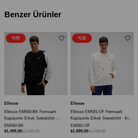
Benzer Ürünler
%55
%32
Ellesse
Ellesse
Ellesse EM560-BK Fermuarlı
Ellesse EM581-OF Fermuarlı
Kapüşonlu Erkek Sweatshirt -
Kapüşonlu Erkek Sweatshirt - Kırık
Siyah
Beyaz
EM560-BK
EM581-OF
₺1.499,00
₺3.299,00
₺1.899,00
₺2.799,00