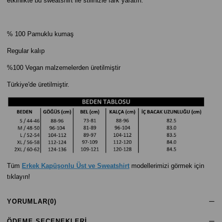
etkinlikte bu sweatshirt ile stilinizle fark yaratın.
% 100 Pamuklu kumaş
Regular kalıp
%100 Vegan malzemelerden üretilmiştir
Türkiye'de üretilmiştir.
Tüm
Erkek Kapüşonlu Üst ve Sweatshirt
modellerimizi görmek için
tıklayın!
YORUMLAR
(0)
ÖDEME SEÇENEKLERI