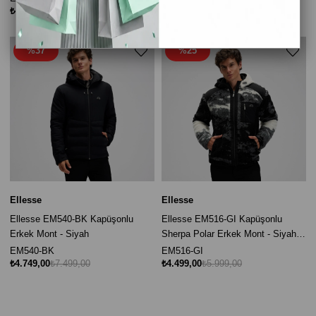
₺4.299,00
₺5.999,00
₺4.299,00
₺5.999,00
%37
%25
Ellesse
Ellesse
Ellesse EM540-BK Kapüşonlu
Ellesse EM516-GI Kapüşonlu
Erkek Mont - Siyah
Sherpa Polar Erkek Mont - Siyah /
Beyaz / Gri
EM540-BK
EM516-GI
₺4.749,00
₺7.499,00
₺4.499,00
₺5.999,00