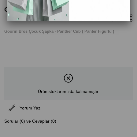
Goorin Bros Çocuk Şapka - Panther Cub
Goorin Bros Çocuk Şapka - Panther Cub ( Panter Figürlü )
Ürün stoklarımızda kalmamıştır.
Yorum Yaz
Sorular (0) ve Cevaplar (0)