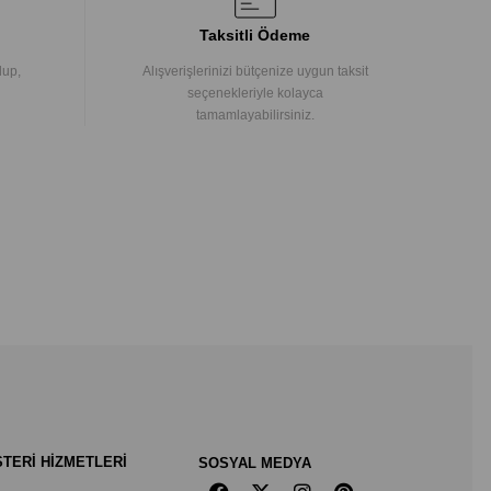
Taksitli Ödeme
lup,
Alışverişlerinizi bütçenize uygun taksit
seçenekleriyle kolayca
tamamlayabilirsiniz.
TERİ HİZMETLERİ
SOSYAL MEDYA