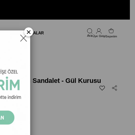
×
LARI
FIRSAT
MARKALAR
Üye Girişi
Sepetim
una Kadın Sandalet - Gül Kurusu
 Sandalet