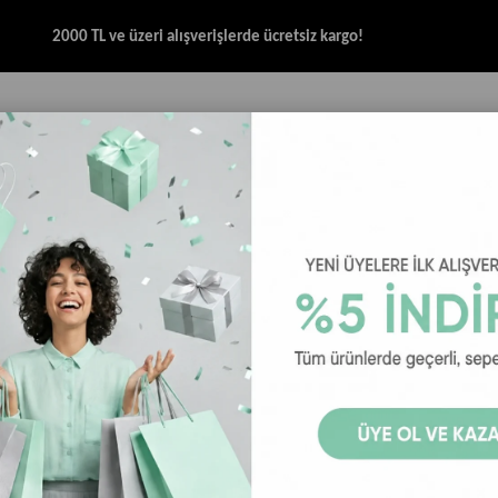
2000 TL ve üzeri alışverişlerde ücretsiz kargo!
İK & SANDALET
GİYİM
AKSESUAR
HALAT & İP SANDALET
SPOR BRANŞ
Kadın Terlik
Havaianas Luna Kadın Sandalet - Gül Kurusu
Havaianas L
₺3.299,00
Havaianas Luna Kadın
Gül Kurusu