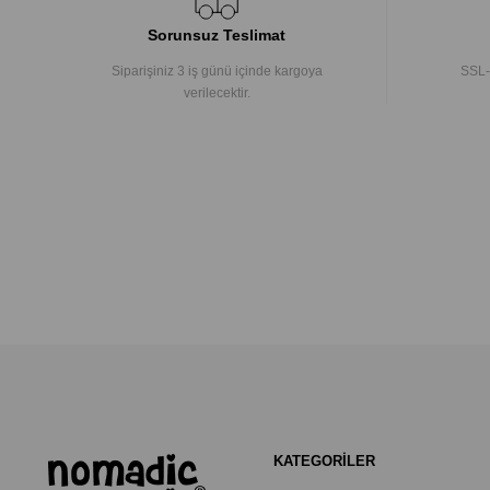
Sorunsuz Teslimat
Siparişiniz 3 iş günü içinde kargoya
SSL-
verilecektir.
KATEGORİLER