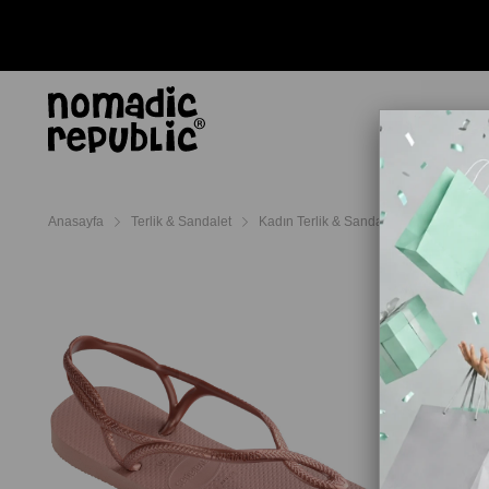
AYAKKABI
TERL
Anasayfa
Terlik & Sandalet
Kadın Terlik & Sandalet
Havaianas 