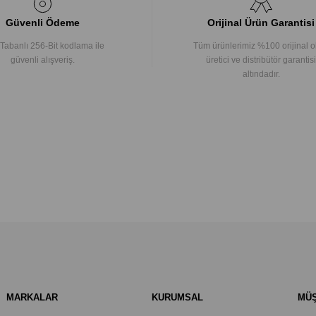
Güvenli Ödeme
Orijinal Ürün Garantisi
Tabanlı 256-Bit kodlama ile
Tüm ürünlerimiz %100 orijinal o
güvenli alışveriş.
üretici ve distribütör garantisi
altındadır.
MARKALAR
KURUMSAL
MÜŞ