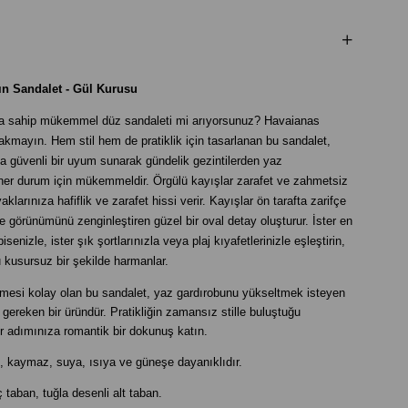
n Sandalet - Gül Kurusu
a sahip mükemmel düz sandaleti mi arıyorsunuz? Havaianas
kmayın. Hem stil hem de pratiklik için tasarlanan bu sandalet,
la güvenli bir uyum sunarak gündelik gezintilerden yaz
er durum için mükemmeldir. Örgülü kayışlar zarafet ve zahmetsiz
aklarınıza hafiflik ve zarafet hissi verir. Kayışlar ön tarafta zarifçe
e görünümünü zenginleştiren güzel bir oval detay oluşturur. İster en
senizle, ister şık şortlarınızla veya plaj kıyafetlerinizle eşleştirin,
kusursuz bir şekilde harmanlar.
iymesi kolay olan bu sandalet, yaz gardırobunu yükseltmek isteyen
gereken bir üründür. Pratikliğin zamansız stille buluştuğu
r adımınıza romantik bir dokunuş katın.
ı, kaymaz, suya, ısıya ve güneşe dayanıklıdır.
ç taban, tuğla desenli alt taban.