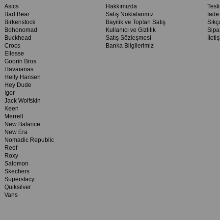
Asics
Hakkımızda
Tesl
Bad Bear
Satış Noktalarımız
İade
Birkenstock
Bayilik ve Toptan Satış
Sıkç
Bohonomad
Kullanıcı ve Gizlilik
Sipa
Buckhead
Satış Sözleşmesi
İleti
Crocs
Banka Bilgilerimiz
Ellesse
Goorin Bros
Havaianas
Helly Hansen
Hey Dude
Igor
Jack Wolfskin
Keen
Merrell
New Balance
New Era
Nomadic Republic
Reef
Roxy
Salomon
Skechers
Superstacy
Quiksilver
Vans