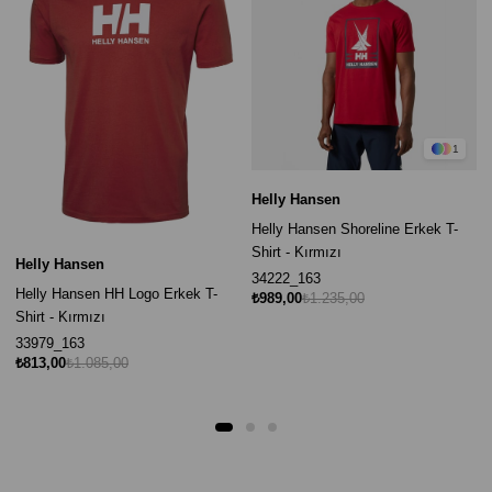
1
Helly Hansen
Helly Hansen Shoreline Erkek T-
Shirt - Kırmızı
Helly Hansen
34222_163
Helly Hansen HH Logo Erkek T-
₺989,00
₺1.235,00
Shirt - Kırmızı
33979_163
₺813,00
₺1.085,00