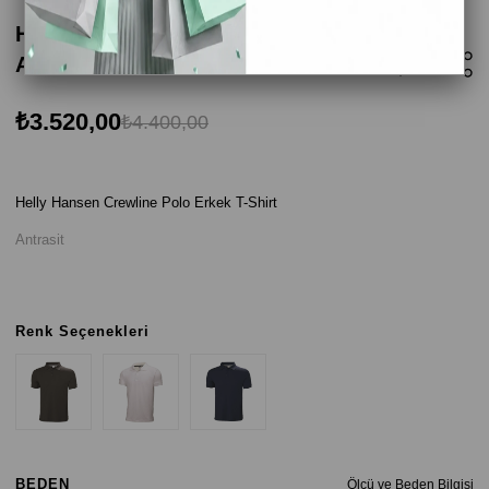
Helly Hansen Crewline Polo Erkek T-Shirt -
Antrasit
₺3.520,00
₺4.400,00
Helly Hansen Crewline Polo Erkek T-Shirt
Antrasit
Renk Seçenekleri
BEDEN
Ölçü ve Beden Bilgisi