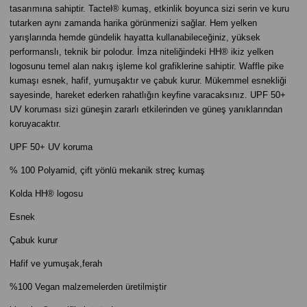
tasarımına sahiptir. Tactel® kumaş, etkinlik boyunca sizi serin ve kuru
tutarken aynı zamanda harika görünmenizi sağlar. Hem yelken
yarışlarında hemde gündelik hayatta kullanabileceğiniz, yüksek
performanslı, teknik bir polodur. İmza niteliğindeki HH® ikiz yelken
logosunu temel alan nakış işleme kol grafiklerine sahiptir. Waffle pike
kumaşı esnek, hafif, yumuşaktır ve çabuk kurur. Mükemmel esnekliği
sayesinde, hareket ederken rahatlığın keyfine varacaksınız. UPF 50+
UV koruması sizi güneşin zararlı etkilerinden ve güneş yanıklarından
koruyacaktır.
UPF 50+ UV koruma
% 100 Polyamid, çift yönlü mekanik streç kumaş
Kolda HH® logosu
Esnek
Çabuk kurur
Hafif ve yumuşak,ferah
%100 Vegan malzemelerden üretilmiştir