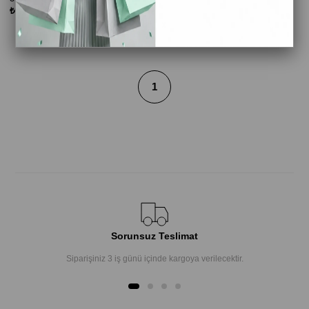
₺6.379,00
₺8.100,00
₺6.379,00
₺8.100,00
1
Sorunsuz Teslimat
Siparişiniz 3 iş günü içinde kargoya verilecektir.