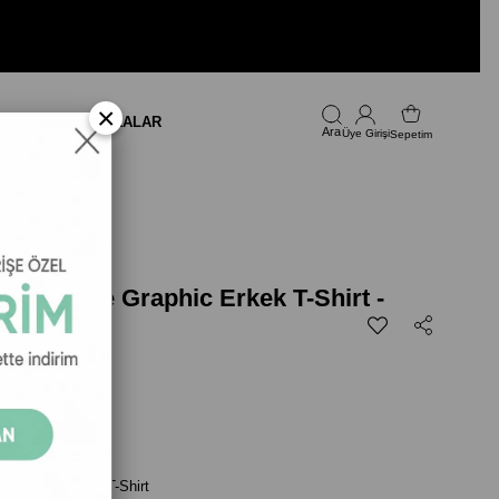
×
LARI
FIRSAT
MARKALAR
Üye Girişi
Sepetim
n HP Race Graphic Erkek T-Shirt -
990,00
 Graphic Erkek T-Shirt