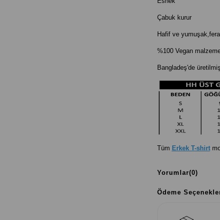
Esnek
Çabuk kurur
Hafif ve yumuşak,fer
%100 Vegan malzemele
Bangladeş'de üretilmişt
Tüm
Erkek T-shirt
mo
Yorumlar
(0)
Ödeme Seçenekle