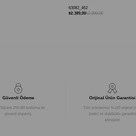
63082_462
₺2.389,00
₺2.990,00
Güvenli Ödeme
Orijinal Ürün Garantisi
Tabanlı 256-Bit kodlama ile
Tüm ürünlerimiz %100 orijinal o
güvenli alışveriş.
üretici ve distribütör garantisi
altındadır.