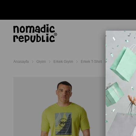
AYAKKABI
TERL
Anasayfa
Giyim
Erkek Giyim
Erkek T-Shirt
Helly Hansen Er