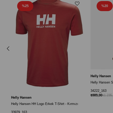
%25
%20
Helly Hansen
Helly Hansen Sh
34222_163
₺989,00
₺1.235
Helly Hansen
Helly Hansen HH Logo Erkek T-Shirt - Kırmızı
33979_163