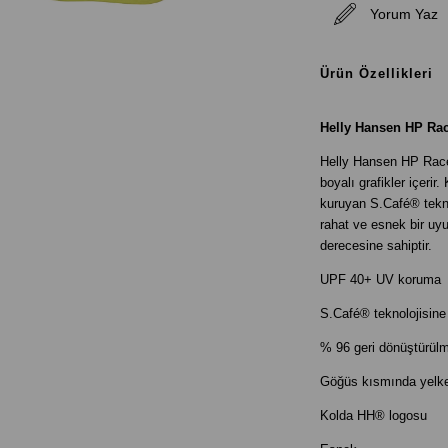
Yorum Yaz
Ürün Özellikleri
Helly Hansen HP Rac
Helly Hansen HP Race 
boyalı grafikler içeri
kuruyan S.Café® teknol
rahat ve esnek bir u
derecesine sahiptir.
UPF 40+ UV koruma
S.Café® teknolojisin
% 96 geri dönüştürülm
Göğüs kısmında yelken
Kolda HH® logosu