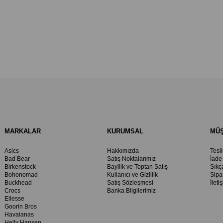
MARKALAR
KURUMSAL
MÜŞ
Asics
Hakkımızda
Tesl
Bad Bear
Satış Noktalarımız
İade
Birkenstock
Bayilik ve Toptan Satış
Sıkç
Bohonomad
Kullanıcı ve Gizlilik
Sipa
Buckhead
Satış Sözleşmesi
İleti
Crocs
Banka Bilgilerimiz
Ellesse
Goorin Bros
Havaianas
Helly Hansen