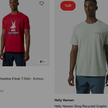
%20
1
oreline Erkek T-Shirt - Kırmızı
,00
Helly Hansen