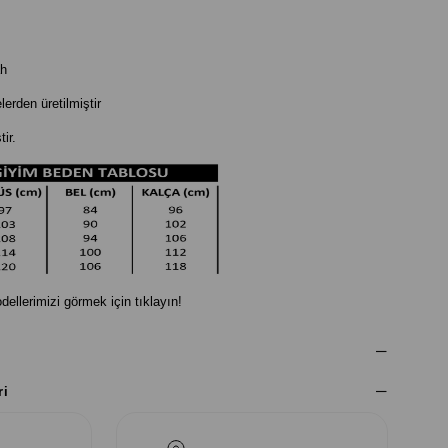
ah
rden üretilmiştir
ir.
dellerimizi görmek için tıklayın!
ri