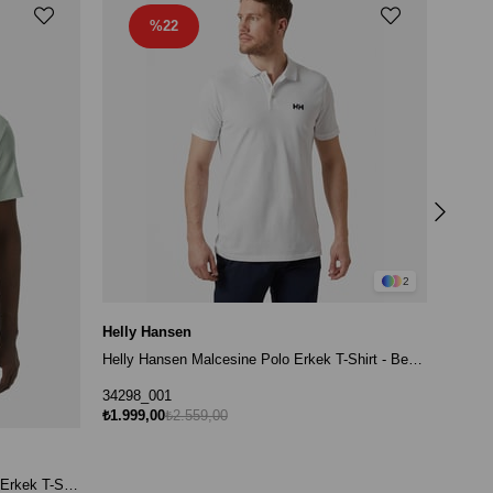
%22
Helly 
34298
₺1.999
2
Helly Hansen
Helly Hansen Malcesine Polo Erkek T-Shirt - Beyaz
34298_001
₺1.999,00
₺2.559,00
Helly Hansen Skog Recycled Graphic Erkek T-Shirt - Yeşil