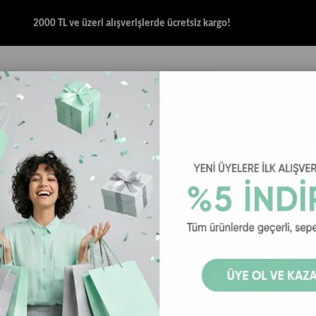
2000 TL ve üzeri alışverişlerde ücretsiz kargo!
İK & SANDALET
GİYİM
AKSESUAR
HALAT & İP SANDALET
SPOR BRANŞ
kek T-Shirt
Helly Hansen HP Race Graphic Erkek T-Shirt - Lime
Helly Hanse
Lime
20
₺2.392,00
₺2.
Helly Hansen HP Race