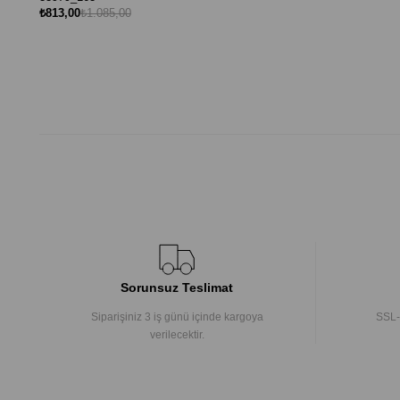
₺813,00
₺1.085,00
Sorunsuz Teslimat
Siparişiniz 3 iş günü içinde kargoya
SSL-
verilecektir.