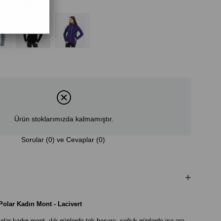
Ürün stoklarımızda kalmamıştır.
Sorular (0) ve Cevaplar (0)
Polar Kadın Mont - Lacivert
lar kadın mont, ılık günlerde tek başına, soğuk günlerde ise ara