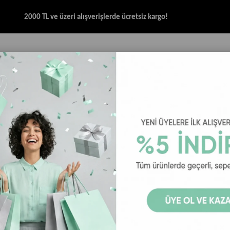
2000 TL ve üzeri alışverişlerde ücretsiz kargo!
İK & SANDALET
GİYİM
AKSESUAR
HALAT & İP SANDALET
SPOR BRANŞ
rt
Helly Hansen Kadın Sweatshirt
Helly Hansen Pretty Polar Kadın Mont - 
Helly Hansen
Helly Hansen Pretty 
Lacivert