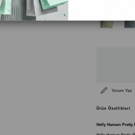
Renk Seçenekleri
Yorum Yaz
Ürün Özellikleri
Helly Hansen Pretty 
Helly Hansen Pretty Po