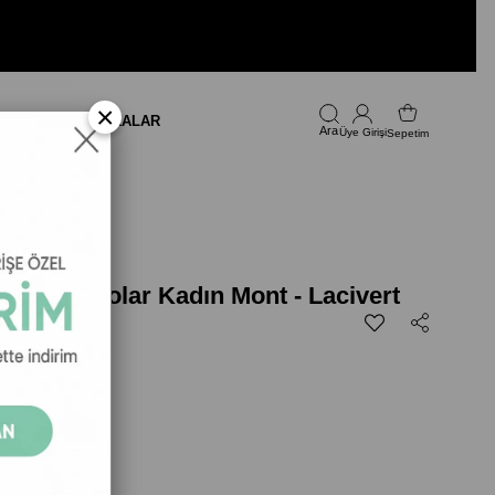
×
LARI
FIRSAT
MARKALAR
Üye Girişi
Sepetim
Lacivert
 Pretty Polar Kadın Mont - Lacivert
Polar Kadın Mont