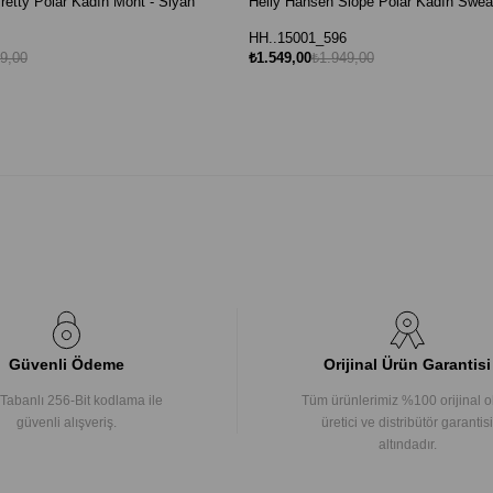
retty Polar Kadın Mont - Siyah
Helly Hansen Slope Polar Kadın Sweat
HH..15001_596
9,00
₺1.549,00
₺1.949,00
Güvenli Ödeme
Orijinal Ürün Garantisi
Tabanlı 256-Bit kodlama ile
Tüm ürünlerimiz %100 orijinal o
güvenli alışveriş.
üretici ve distribütör garantisi
altındadır.