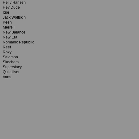
Helly Hansen
Hey Dude
Igor
Jack Wolfskin
Keen
Merrell
New Balance
New Era
Nomadic Republic
Reef
Roxy
Salomon
Skechers
Superstacy
Quiksilver
Vans