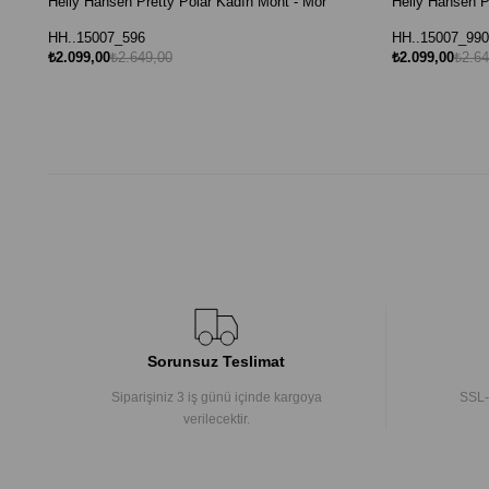
Helly Hansen Pretty Polar Kadın Mont - Mor
Helly Hansen P
HH..15007_596
HH..15007_990
₺2.099,00
₺2.649,00
₺2.099,00
₺2.64
Sorunsuz Teslimat
Siparişiniz 3 iş günü içinde kargoya
SSL-
verilecektir.