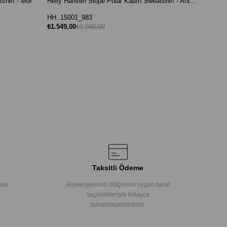
shirt - Mor
Helly Hansen Slope Polar Kadın Sweatshirt - Antrasit
HH..15001_983
₺1.549,00
₺1.949,00
Taksitli Ödeme
lup,
Alışverişlerinizi bütçenize uygun taksit
seçenekleriyle kolayca
tamamlayabilirsiniz.