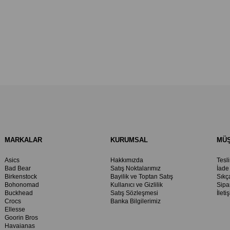
MARKALAR
KURUMSAL
MÜŞ
Asics
Hakkımızda
Tesl
Bad Bear
Satış Noktalarımız
İade
Birkenstock
Bayilik ve Toptan Satış
Sıkç
Bohonomad
Kullanıcı ve Gizlilik
Sipa
Buckhead
Satış Sözleşmesi
İleti
Crocs
Banka Bilgilerimiz
Ellesse
Goorin Bros
Havaianas