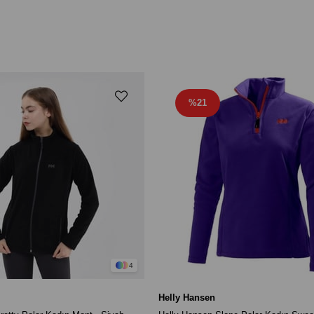
%21
4
Helly Hansen