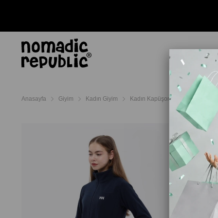
AYAKKABI
TERL
Anasayfa
Giyim
Kadın Giyim
Kadın Kapüşonlu Üst ve Sweatshi