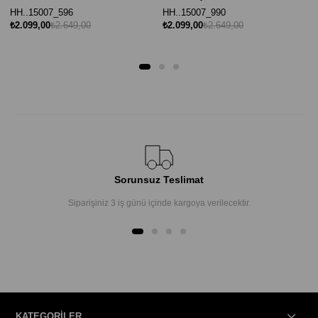
HH..15007_596
HH..15007_990
₺2.099,00
₺2.649,00
₺2.099,00
₺2.649,00
Sorunsuz Teslimat
Siparişiniz 3 iş günü içinde kargoya verilecektir.
KATEGORİLER