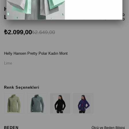
Helly Hansen Pretty Polar Kadın Mont -
Lime
₺2.099,00
₺2.649,00
Helly Hansen Pretty Polar Kadın Mont
Lime
Renk Seçenekleri
BEDEN
Ölçü ve Beden Bilgisi