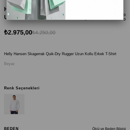
Helly Hansen Skagerrak Quick-Dry Rugger
Uzun Kollu Erkek T-Shirt - Beyaz
₺2.975,00
₺4.250,00
Helly Hansen Skagerrak Quik-Dry Rugger Uzun Kollu Erkek T-Shirt
Beyaz
Renk Seçenekleri
BEDEN
Ölçü ve Beden Bilgisi