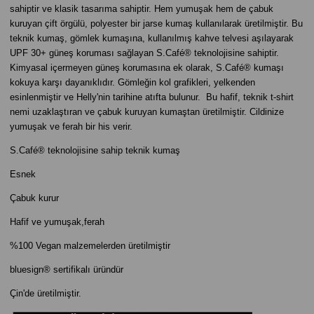
sahiptir ve klasik tasarıma sahiptir. Hem yumuşak hem de çabuk
kuruyan çift örgülü, polyester bir jarse kumaş kullanılarak üretilmiştir. Bu
teknik kumaş, gömlek kumaşına, kullanılmış kahve telvesi aşılayarak
UPF 30+ güneş koruması sağlayan S.Café® teknolojisine sahiptir.
Kimyasal içermeyen güneş korumasına ek olarak, S.Café® kumaşı
kokuya karşı dayanıklıdır. Gömleğin kol grafikleri, yelkenden
esinlenmiştir ve Helly'nin tarihine atıfta bulunur. Bu hafif, teknik t-shirt
nemi uzaklaştıran ve çabuk kuruyan kumaştan üretilmiştir. Cildinize
yumuşak ve ferah bir his verir.
S.Café® teknolojisine sahip teknik kumaş
Esnek
Çabuk kurur
Hafif ve yumuşak,ferah
%100 Vegan malzemelerden üretilmiştir
bluesign® sertifikalı üründür
Çin'de üretilmiştir.