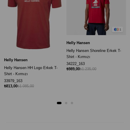
1
Helly Hansen
Helly Hansen Shoreline Erkek T-
Shirt - Kırmızı
Helly Hansen
34222_163
Helly Hansen HH Logo Erkek T-
₺989,00
₺1.235,00
Shirt - Kırmızı
33979_163
₺813,00
₺1.085,00