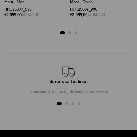
Mont - Mor
Mont - Siyah
HH..15007_596
HH..15007_990
₺2.099,00
₺2.649,00
₺2.099,00
₺2.649,00
Sorunsuz Teslimat
Siparişiniz 3 iş günü içinde kargoya verilecektir.