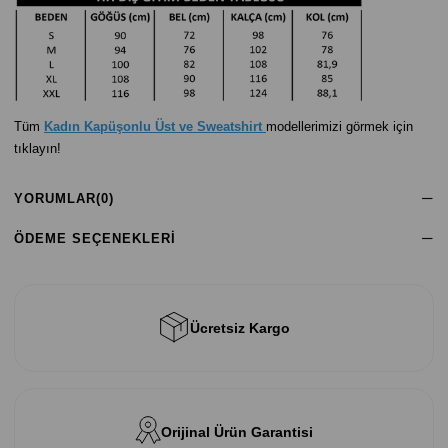
Tüm
Kadın Kapüşonlu Üst ve Sweatshirt
m
odellerimizi görmek için
tıklayın!
YORUMLAR
(0)
ÖDEME SEÇENEKLERI
Ücretsiz Kargo
Orijinal Ürün Garantisi