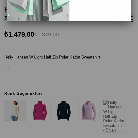
Helly Hansen W Light Half Zip Polar Kadın
Sweatshirt - Lila
₺1.479,00
₺1.849,00
Helly Hansen W Light Half Zip Polar Kadın Sweatshirt
Lila
Renk Seçenekleri