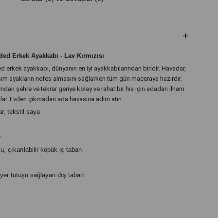
ded Erkek Ayakkabı - Lav Kırmızısı
 erkek ayakkabı, dünyanın en iyi ayakkabılarından biridir. Havadar,
kısım ayakların nefes almasını sağlarken tüm gün maceraya hazırdır.
an şehre ve tekrar geriye kolay ve rahat bir his için adadan ilham
ar. Evden çıkmadan ada havasına adım atın.
r, tekstil saya
r
, çıkarılabilir köpük iç taban
 yer tutuşu sağlayan dış taban