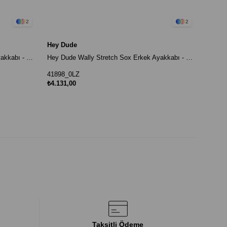
2
2
Hey Dude
Hey Dude Wally Stretch Sox Erkek Ayakkabı - Siyah / Beyaz
Hey Dude Wally Stretch Sox Erkek Ayakkabı - Krem
41898_0LZ
₺4.131,00
Taksitli Ödeme