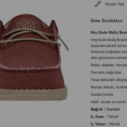
Yorum Yaz
Ürün Özellikleri
Hey Dude Wally Brai
Hey Dude Wally Braided
dayanıklı tekstil üst 
Dokuma bağcıklar, kumd
alan görünümü tamaml
Nefes alabilen, havada
Pamuklu bağcıklar
Tonal dekoratif dikişle
Mantar dokulu, konforlu
Sürekli konfor
Hafif, esnek ve üstün
Bağcık :
Standart
İç Astar :
Tekstil
İç Taban :
Tekstil