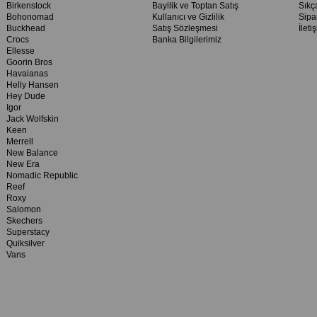
Birkenstock
Bayilik ve Toptan Satış
Sıkç
Bohonomad
Kullanıcı ve Gizlilik
Sipa
Buckhead
Satış Sözleşmesi
İleti
Crocs
Banka Bilgilerimiz
Ellesse
Goorin Bros
Havaianas
Helly Hansen
Hey Dude
Igor
Jack Wolfskin
Keen
Merrell
New Balance
New Era
Nomadic Republic
Reef
Roxy
Salomon
Skechers
Superstacy
Quiksilver
Vans