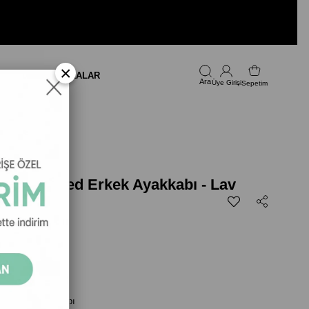
×
LARI
FIRSAT
MARKALAR
Üye Girişi
Sepetim
lly Braided Erkek Ayakkabı - Lav
ed Erkek Ayakkabı