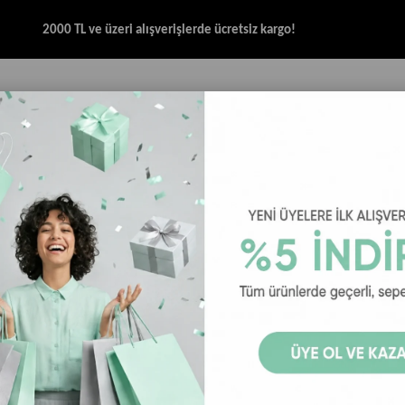
2000 TL ve üzeri alışverişlerde ücretsiz kargo!
İK & SANDALET
GİYİM
AKSESUAR
HALAT & İP SANDALET
SPOR BRANŞ
Hey Dude Wally Braided Erkek Ayakkabı - Lav Kırmızısı
Hey Dude Wa
Kırmızısı
₺4.854,00
Hey Dude Wally Braid