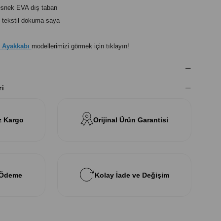
esnek EVA dış taban
 tekstil dokuma saya
k Ayakkabı
modellerimizi görmek için tıklayın!
ri
z Kargo
Orijinal Ürün Garantisi
 Ödeme
Kolay İade ve Değişim