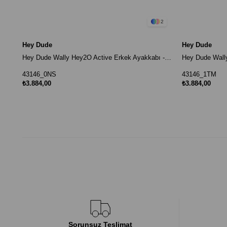
2
Hey Dude
Hey Dude
Hey Dude Wally Hey2O Active Erkek Ayakkabı - Siyah
43146_0NS
43146_1TM
₺3.884,00
₺3.884,00
Sorunsuz Teslimat