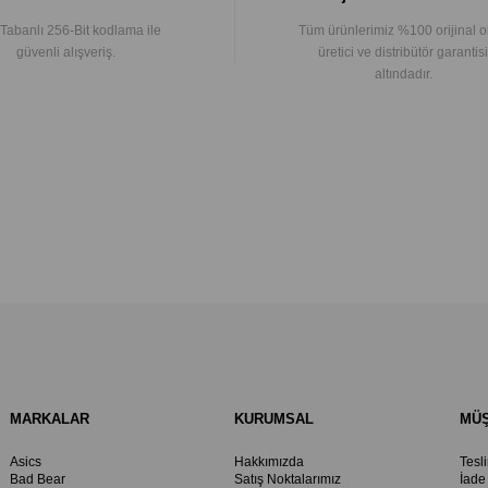
Tabanlı 256-Bit kodlama ile
Tüm ürünlerimiz %100 orijinal o
güvenli alışveriş.
üretici ve distribütör garantisi
altındadır.
MARKALAR
KURUMSAL
MÜŞ
Asics
Hakkımızda
Tesl
Bad Bear
Satış Noktalarımız
İade