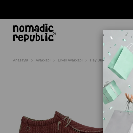
AYAKKABI
TERL
Anasayfa
Ayakkabı
Erkek Ayakkabı
Hey Dude Erkek Ayakkabı