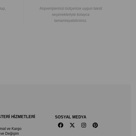
lup,
Alışverişlerinizi bütçenize uygun taksit
seçenekleriyle kolayca
tamamlayabilirsiniz.
TERİ HİZMETLERİ
SOSYAL MEDYA
imat ve Kargo
 ve Değişim