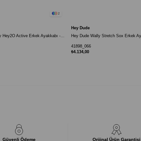
2
Hey Dude
Hey Dude Wally Hey2O Active Erkek Ayakkabı - Beyaz
41898_066
₺4.134,00
Güvenli Ödeme
Orijinal Ürün Garantisi