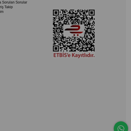
a Sorulan Sorular
riş Takip
şim