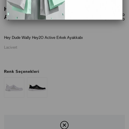
Hey Dude Wally Hey2O Active Erkek
Ayakkabı - Lacivert
Hey Dude Wally Hey2O Active Erkek Ayakkabı
Lacivert
Renk Seçenekleri