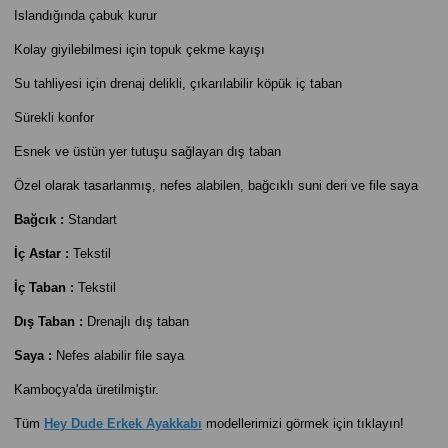
Islandığında çabuk kurur
Kolay giyilebilmesi için topuk çekme kayışı
Su tahliyesi için drenaj delikli, çıkarılabilir köpük iç taban
Sürekli konfor
Esnek ve üstün yer tutuşu sağlayan dış taban
Özel olarak tasarlanmış, nefes alabilen, bağcıklı suni deri ve file saya
Bağcık :
Standart
İç Astar :
Tekstil
İç Taban :
Tekstil
Dış Taban :
Drenajlı dış taban
Saya :
Nefes alabilir file saya
Kamboçya'da üretilmiştir.
Tüm
Hey Dude
E
rkek Ayakkabı
modellerimizi görmek için tıklayın!