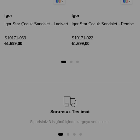
9
9
Igor
Igor
Igor Star Çocuk Sandalet - Lacivert
Igor Star Çocuk Sandalet - Pembe
S10171-063
S10171-022
₺1.699,00
₺1.699,00
Sorunsuz Teslimat
Siparişiniz 3 iş günü içinde kargoya verilecektir.