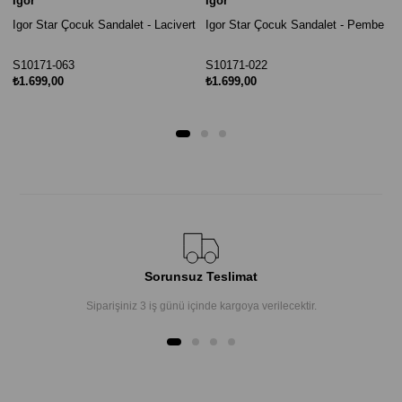
Igor
Igor
Igor Star Çocuk Sandalet - Lacivert
Igor Star Çocuk Sandalet - Pembe
S10171-063
S10171-022
₺1.699,00
₺1.699,00
Sorunsuz Teslimat
Siparişiniz 3 iş günü içinde kargoya verilecektir.