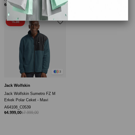
₺4.999,00
₺7.999,00
₺4.999,00
₺7.999,00
%38
3
Jack Wolfskin
Jack Wolfskin Sumetro FZ M
Erkek Polar Ceket - Mavi
A64108_C0539
₺4.999,00
₺7.999,00