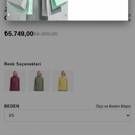
Jack Wolfskin Trail Time 2L JKT W Kadın
Ceket - Kaktüs Yeşili
₺5.749,00
₺8.399,00
Renk Seçenekleri
BEDEN
Ölçü ve Beden Bilgisi