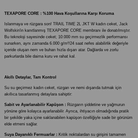
TEXAPORE CORE : %100 Hava Koşullarına Karşı Koruma
Islanmaya ve rüzgara son! TRAIL TIME 2L JKT W kadın ceket, Jack
Wolfskin'in kanıtlanmış TEXAPORE CORE membranı ile donatılmıştır.
Bu teknoloji sayesinde ceket; 10.000 mm su geçirmezlik performansı
sunarken, aynı zamanda 6.000 g/m²/24 saat nefes alabilirlik değeriyle
içeride oluşan nem ve buharı hızla dışarı atar. Dağlarda ve zorlu
parkurlarda bile daima kuru ve rahat kal.
Akıllı Detaylar, Tam Kontrol
Su su geçirmez kadın ceket, rüzgarı ve nemi dışarıda tutmak için
akıllıca tasarlanmış detaylara sahiptir:
Sabit ve Ayarlanabilir Kapüşon :
Rüzgarın şiddetine ve yağmurun
yönüne göre kolayca ayarlanabilir. Ayrıca, ihtiyacın olmadığında pratik
bir şekilde yaka içine saklanabilen kapüşon özelliğiyle sade bir görünüm
elde etmeni sağlar.
Suya Dayanıklı Fermuarlar :
Kritik noktalardan su girişini tamamen