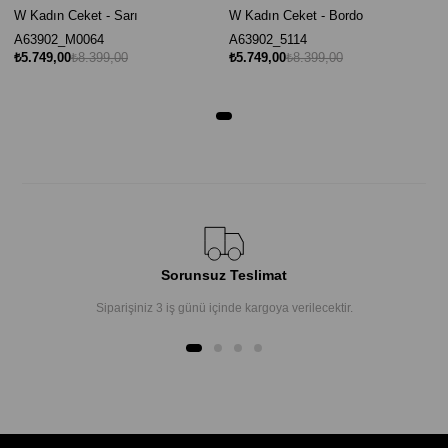
W Kadın Ceket - Sarı
W Kadın Ceket - Bordo
A63902_M0064
A63902_5114
₺5.749,00
₺8.399,00
₺5.749,00
₺8.399,00
Sorunsuz Teslimat
Siparişiniz 3 iş günü içinde kargoya verilecektir.