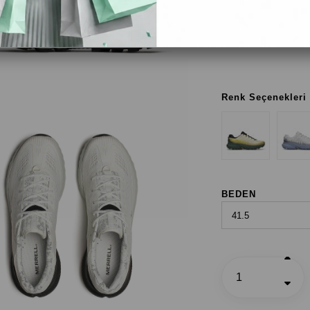
Kül / Siyah
Ash / Black
Renk Seçenekleri
BEDEN