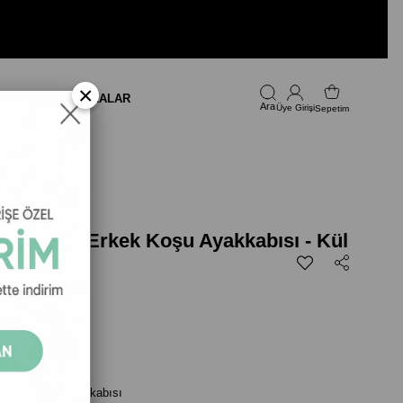
×
LARI
FIRSAT
MARKALAR
Üye Girişi
Sepetim
ity Peak 5 Erkek Koşu Ayakkabısı - Kül
799,00
5 Erkek Koşu Ayakkabısı