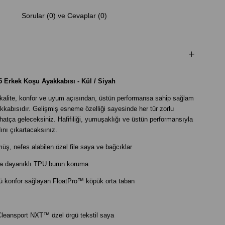
Sorular (0) ve Cevaplar (0)
 5 Erkek Koşu Ayakkabısı - Kül / Siyah
5 kalite, konfor ve uyum açısından, üstün performansa sahip sağlam
kkabısıdır. Gelişmiş esneme özelliği sayesinde her tür zorlu
atça geleceksiniz. Hafifiliği, yumuşaklığı ve üstün performansıyla
ını çıkartacaksınız.
ş, nefes alabilen özel file saya ve bağcıklar
a dayanıklı TPU burun koruma
lü konfor sağlayan FloatPro™ köpük orta taban
Cleansport NXT™ özel örgü tekstil saya