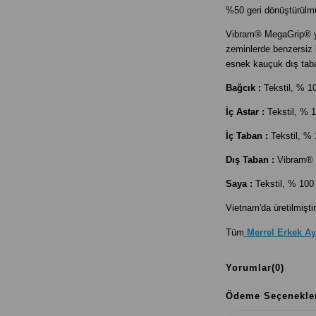
%50 geri dönüştürülm
Vibram® MegaGrip® yü
zeminlerde benzersiz
esnek kauçuk dış tab
Bağcık :
Tekstil, % 1
İç Astar :
Tekstil,
% 1
İç Taban :
Tekstil,
% 
Dış Taban :
Vibram® 
Saya :
Tekstil,
% 100 
Vietnam'da üretilmiştir
Tüm
Merrel Erkek Ay
Yorumlar
(0)
Ödeme Seçenekle