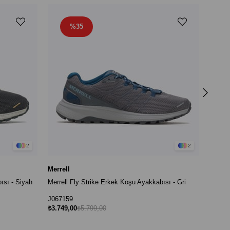
%35
Merrel
Merrel
J0677
₺6.659
2
2
Merrell
ısı - Siyah
Merrell Fly Strike Erkek Koşu Ayakkabısı - Gri
J067159
₺3.749,00
₺5.799,00