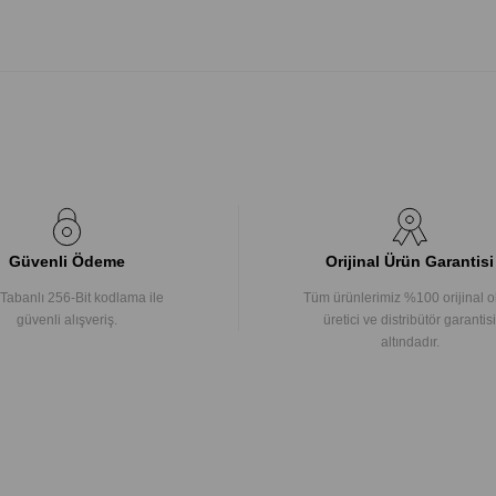
Güvenli Ödeme
Orijinal Ürün Garantisi
Tabanlı 256-Bit kodlama ile
Tüm ürünlerimiz %100 orijinal o
güvenli alışveriş.
üretici ve distribütör garantisi
altındadır.