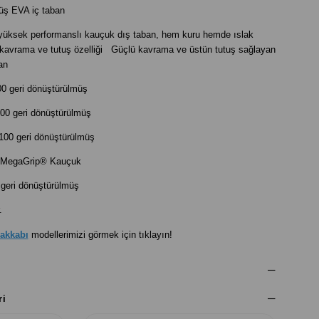
üş EVA iç taban
ksek performanslı kauçuk dış taban, hem kuru hemde ıslak
 kavrama ve tutuş özelliği Güçlü kavrama ve üstün tutuş sağlayan
an
00 geri dönüştürülmüş
00 geri dönüştürülmüş
100 geri dönüştürülmüş
MegaGrip® Kauçuk
geri dönüştürülmüş
.
akkabı
modellerimizi görmek için tıklayın!
ri