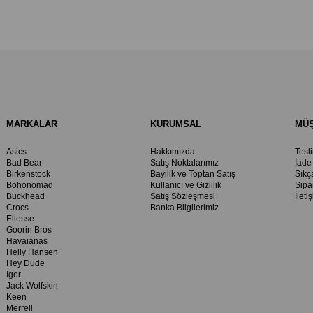
MARKALAR
KURUMSAL
MÜŞ
Asics
Hakkımızda
Tesl
Bad Bear
Satış Noktalarımız
İade
Birkenstock
Bayilik ve Toptan Satış
Sıkç
Bohonomad
Kullanıcı ve Gizlilik
Sipa
Buckhead
Satış Sözleşmesi
İleti
Crocs
Banka Bilgilerimiz
Ellesse
Goorin Bros
Havaianas
Helly Hansen
Hey Dude
Igor
Jack Wolfskin
Keen
Merrell