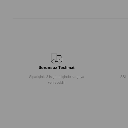
Sorunsuz Teslimat
Siparişiniz 3 iş günü içinde kargoya
SSL-
verilecektir.