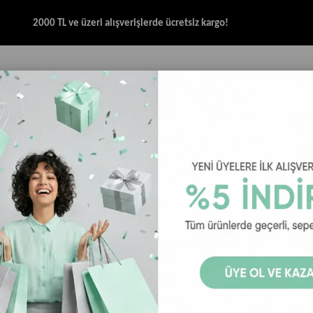
2000 TL ve üzeri alışverişlerde ücretsiz kargo!
İK & SANDALET
GİYİM
AKSESUAR
HALAT & İP SANDALET
SPOR BRANŞ
Merrell Agility Peak 5 Erkek Koşu Ayakkabısı - Kül / Siyah
Merrell Agil
/ Siyah
24
₺6.659,00
₺8.
Merrell Agility Peak 