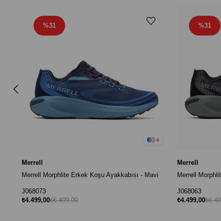
%31
%31
4
Merrell
Merrell
Merrell Morphlite Erkek Koşu Ayakkabısı - Mavi
Merrell Morphl
J068073
J068063
₺4.499,00
₺6.499,00
₺4.499,00
₺6.49