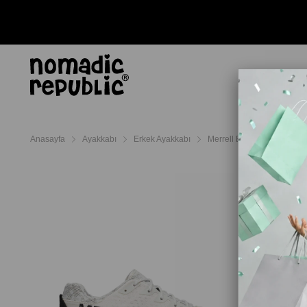
AYAKKABI
TERL
Anasayfa
Ayakkabı
Erkek Ayakkabı
Merrell Erkek Ayakkabı