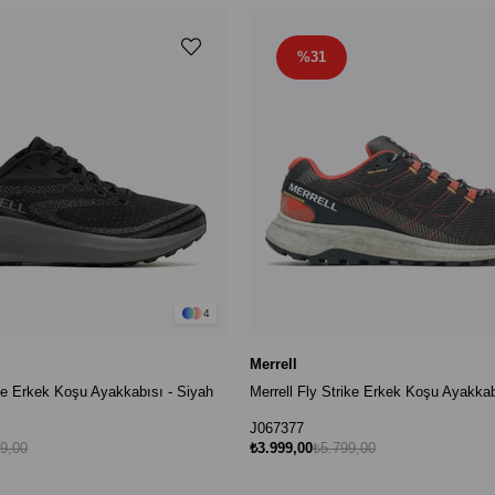
%31
4
Merrell
ite Erkek Koşu Ayakkabısı - Siyah
Merrell Fly Strike Erkek Koşu Ayakkab
J067377
9,00
₺3.999,00
₺5.799,00