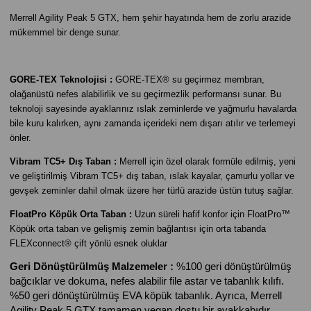
Merrell Agility Peak 5 GTX, hem şehir hayatında hem de zorlu arazide
mükemmel bir denge sunar.
GORE-TEX Teknolojisi :
GORE-TEX® su geçirmez membran,
olağanüstü nefes alabilirlik ve su geçirmezlik performansı sunar. Bu
teknoloji sayesinde ayaklarınız ıslak zeminlerde ve yağmurlu havalarda
bile kuru kalırken, aynı zamanda içerideki nem dışarı atılır ve terlemeyi
önler.
Vibram TC5+ Dış Taban :
Merrell için özel olarak formüle edilmiş, yeni
ve geliştirilmiş Vibram TC5+ dış taban, ıslak kayalar, çamurlu yollar ve
gevşek zeminler dahil olmak üzere her türlü arazide üstün tutuş sağlar.
FloatPro Köpük Orta Taban :
Uzun süreli hafif konfor için FloatPro™
Köpük orta taban ve g
elişmiş zemin bağlantısı için orta tabanda
FLEXconnect® çift yönlü esnek oluklar
Geri Dönüştürülmüş Malzemeler :
%100 geri dönüştürülmüş
bağcıklar ve dokuma, nefes alabilir file astar ve tabanlık kılıfı.
%50 geri dönüştürülmüş EVA köpük tabanlık. Ayrıca, Merrell
Agility Peak 5 GTX tamamen vegan dostu bir ayakkabıdır.