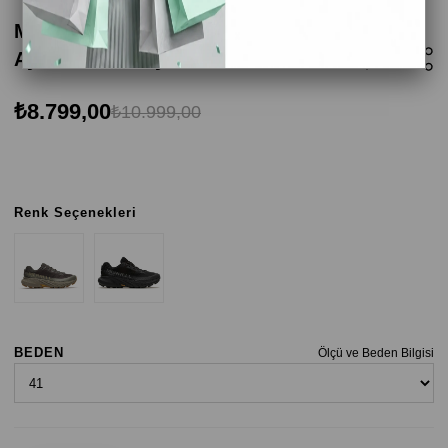
Merrell Agility Peak 5 GTX Erkek Koşu
Ayakkabısı - Siyah
₺8.799,00
₺10.999,00
Renk Seçenekleri
BEDEN
Ölçü ve Beden Bilgisi