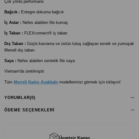
Çok yönlü performans
Bağcık :
Entegre dokuma bağcık
İç Astar :
Nefes alabilen file kumaş
İç Taban :
FLEXconnect® iç taban
Dış Taban :
Güçlü kavrama ve üstün tutuş sağlayan esnek ve yumuşak
Merrell dış taban
Saya :
Nefes alabilen sentetik file saya
Vietnam'da üretilmiştir.
Tüm
Merrell Kadın Ayakkabı
modellerimizi görmek için tıklayın!
YORUMLAR
(0)
ÖDEME SEÇENEKLERI
Ücretsiz Kargo