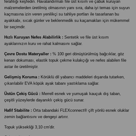
ferahlığı keşfedin. Havalandırmalı file üst kısım ve çabuk kuruyan
malzemelerden üretilmiş olmasının yanı sıra, daha iyi temas için suyun
kaçmasına izin veren yenilikçi su tahliye portları ile tasarlanan bu
ayakkabı, sıcak günler ve beklenmedik su kaçamakları için mükemmel
bir seçimdir.
Hızlı Kuruyan Nefes Alabilirlik :
Sentetik ve file üst kısım
ayaklarınızın kuru ve rahat kalmasını sağlar.
Çevre Dostu Materyaller :
% 100 geri dönüştürülmüş bağcıklar, göz
kenarı dokuması, elastik topuk çekme kulakçığı ve nefes alabilen file
astar ile üretilmiştir.
Gelişmiş Koruma :
Körüklü dil yabancı maddeleri dışarıda tutarken,
çıkarılabilir EVA köpük ayak tabanı yastıklama sağlar.
Üstün Çekiş Gücü :
Merrell esnek ve yumuşak kauçuk dış taban,
çeşitli yüzeylerde dayanıklı çekiş gücü sunar.
Hafif Stabilite :
Orta tabandaki FLEXconnect® çift yönlü esnek oluklar
zemin bağlantısını ve dengeyi artırır.
Topuk yüksekliği 3,10 cm'dir.