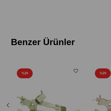
Benzer Ürünler
%29
%29