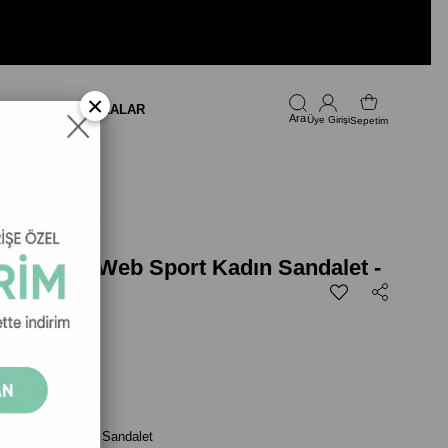
×
LARI
FIRSAT
MARKALAR
Üye Girişi
Sepetim
ed Fusion Web Sport Kadın Sandalet -
499,00
 Web Sport Kadın Sandalet