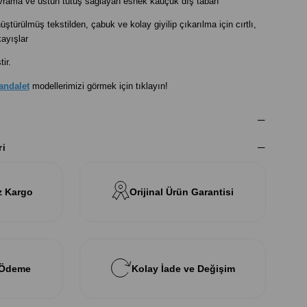
rama ve üstün tutuş sağlayan esnek kauçuk dış taban
üştürülmüş tekstilden, ç
abuk ve kolay giyilip çıkarılma için cırtlı,
ayışlar
ir.
andalet
modellerimizi görmek için tıklayın!
ri
z Kargo
Orijinal Ürün Garantisi
 Ödeme
Kolay İade ve Değişim