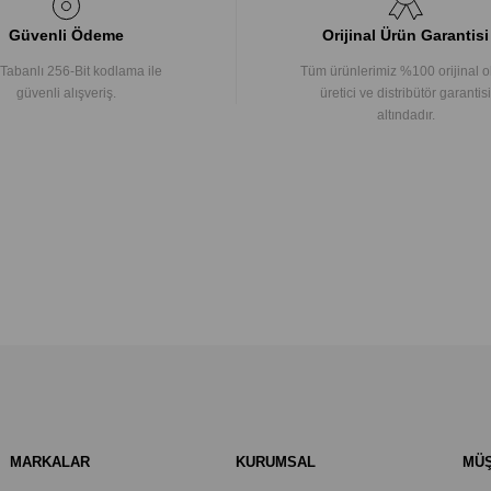
Güvenli Ödeme
Orijinal Ürün Garantisi
Tabanlı 256-Bit kodlama ile
Tüm ürünlerimiz %100 orijinal o
güvenli alışveriş.
üretici ve distribütör garantisi
altındadır.
MARKALAR
KURUMSAL
MÜŞ