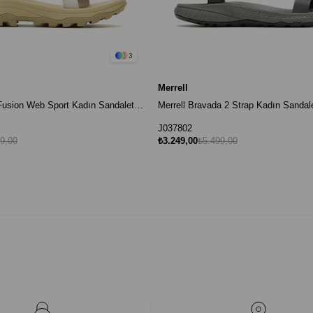
3
Merrell
Merrell Speed Fusion Web Sport Kadın Sandalet - Açık Bej
Merrell Bravada 2 Strap Kadın Sandale
J037802
9,00
₺3.249,00
₺5.499,00