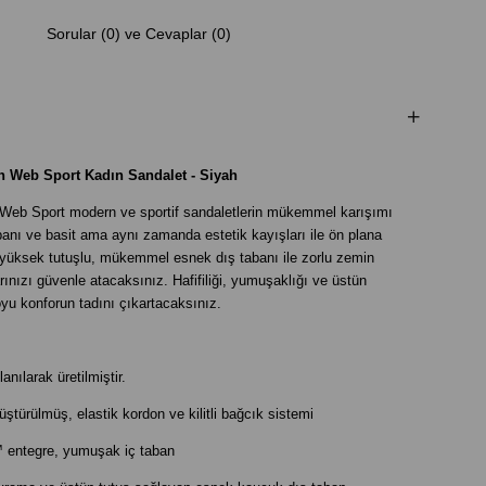
Sorular (0) ve Cevaplar (0)
n Web Sport Kadın Sandalet - Siyah
 Web Sport modern ve sportif sandaletlerin mükemmel karışımı
banı ve basit ama aynı zamanda estetik kayışları ile ön plana
 yüksek tutuşlu, mükemmel esnek dış tabanı ile zorlu zemin
arınızı güvenle atacaksınız. Hafifiliği, yumuşaklığı ve üstün
yu konforun tadını çıkartacaksınız.
nılarak üretilmiştir.
ştürülmüş, elastik kordon ve kilitli bağcık sistemi
entegre, yumuşak iç taban