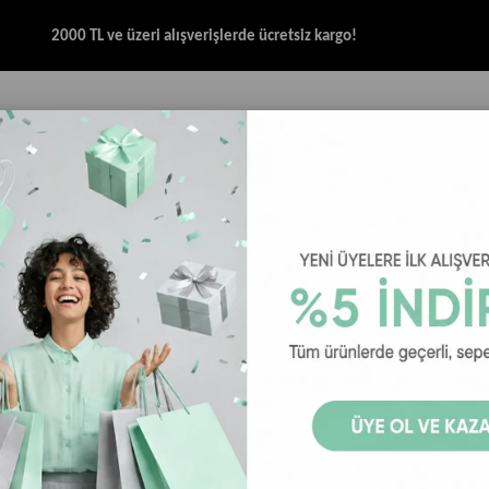
2000 TL ve üzeri alışverişlerde ücretsiz kargo!
İK & SANDALET
GİYİM
AKSESUAR
HALAT & İP SANDALET
SPOR BRANŞ
dın Sandalet
Merrell Speed Fusion Web Sport Kadın Sandalet - Siyah
Merrell Spe
Siyah
29
₺3.899,00
₺5.
Merrell Speed Fusion