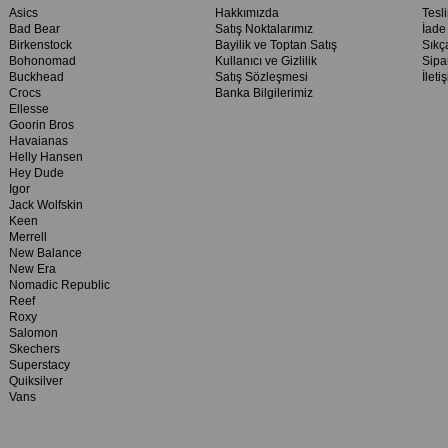
Asics
Hakkımızda
Tesl
Bad Bear
Satış Noktalarımız
İade
Birkenstock
Bayilik ve Toptan Satış
Sıkç
Bohonomad
Kullanıcı ve Gizlilik
Sipa
Buckhead
Satış Sözleşmesi
İleti
Crocs
Banka Bilgilerimiz
Ellesse
Goorin Bros
Havaianas
Helly Hansen
Hey Dude
Igor
Jack Wolfskin
Keen
Merrell
New Balance
New Era
Nomadic Republic
Reef
Roxy
Salomon
Skechers
Superstacy
Quiksilver
Vans