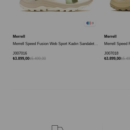
3
Merrell
Merrell
Merrell Speed Fusion Web Sport Kadın Sandalet - Açık Yeşil
J007016
J007018
₺3.899,00
₺5.499,00
₺3.899,00
₺5.49