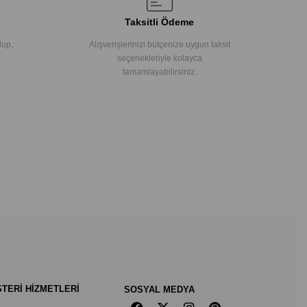
Taksitli Ödeme
lup,
Alışverişlerinizi bütçenize uygun taksit
seçenekleriyle kolayca
tamamlayabilirsiniz.
TERİ HİZMETLERİ
SOSYAL MEDYA