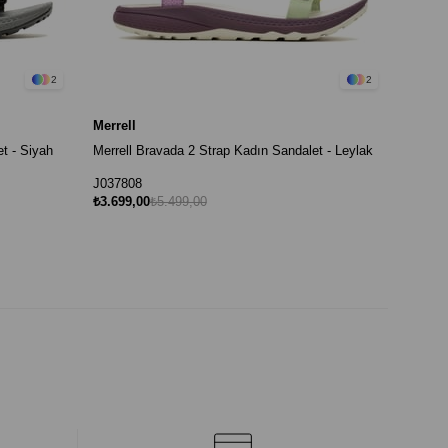
2
2
Merrell
t - Siyah
Merrell Bravada 2 Strap Kadın Sandalet - Leylak
J037808
₺3.699,00
₺5.499,00