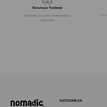
Sorunsuz Teslimat
Siparişiniz 3 iş günü içinde kargoya
SSL-
verilecektir.
KATEGORİLER