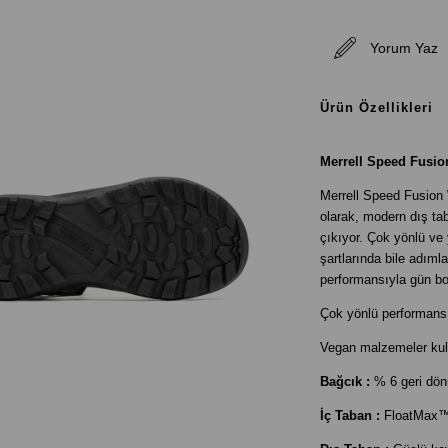
Yorum Yaz
Ürün Özellikleri
Merrell Speed Fusio
Merrell Speed Fusion
olarak, modern dış ta
çıkıyor. Çok yönlü ve
şartlarında bile adıml
performansıyla gün bo
Çok yönlü performans
Vegan malzemeler kulla
Bağcık :
% 6 geri dönü
İç Taban :
FloatMax™ 