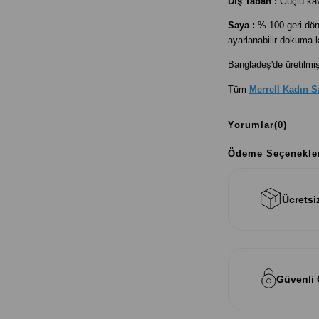
Dış Taban :
Güçlü kav
Saya :
% 100 geri dön
ayarlanabilir dokuma k
Bangladeş'de üretilmişt
Tüm
Merrell Kadın S
Yorumlar
(0)
Ödeme Seçenekle
Ücretsi
Güvenli