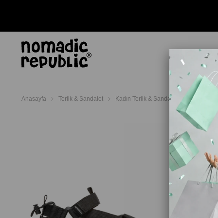
AYAKKABI
TERL
Anasayfa
Terlik & Sandalet
Kadın Terlik & Sandalet
Merrell Ka