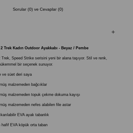
Sorular (0) ve Cevaplar (0)
e 2 Trek Kadın Outdoor Ayakkabı - Beyaz / Pembe
Trek, Speed Strike serisini yeni bir alana taşıyor. Stil ve renk,
 mükemmel bir seçenek sunuyor.
le ve süet deri saya
lmüş malzemeden bağcıklar
ülmüş malzemeden topuk çekme dokuma kayışı
müş malzemeden nefes alabilen file astar
karılabilir EVA ayak tabanlık
in hafif EVA köpük orta taban