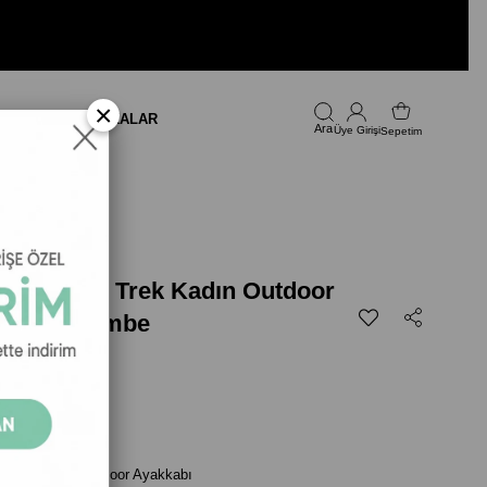
×
LARI
FIRSAT
MARKALAR
Üye Girişi
Sepetim
d Strike 2 Trek Kadın Outdoor
Beyaz / Pembe
999,00
2 Trek Kadın Outdoor Ayakkabı