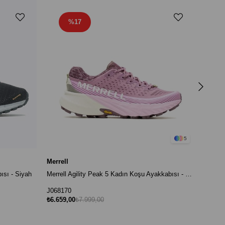
%17
Merrel
J0682
₺5.999
5
Merrell
ısı - Siyah
Merrell Agility Peak 5 Kadın Koşu Ayakkabısı - Gül Kurusu
J068170
₺6.659,00
₺7.999,00