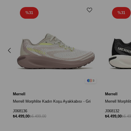
%31
%31
3
Merrell
Merrell
Merrell Morphlite Kadın Koşu Ayakkabısı - Gri
Merrell Morphl
J068136
J068132
₺4.499,00
₺6.499,00
₺4.499,00
₺6.49