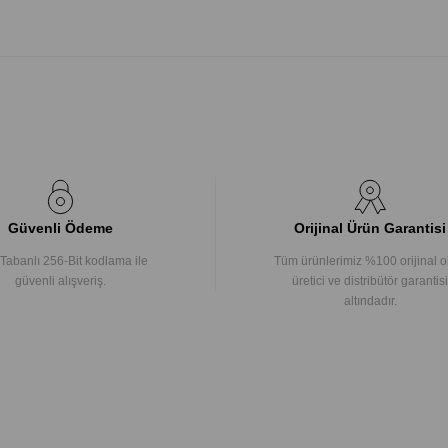
Güvenli Ödeme
Orijinal Ürün Garantisi
Tabanlı 256-Bit kodlama ile
Tüm ürünlerimiz %100 orijinal o
güvenli alışveriş.
üretici ve distribütör garantisi
altındadır.