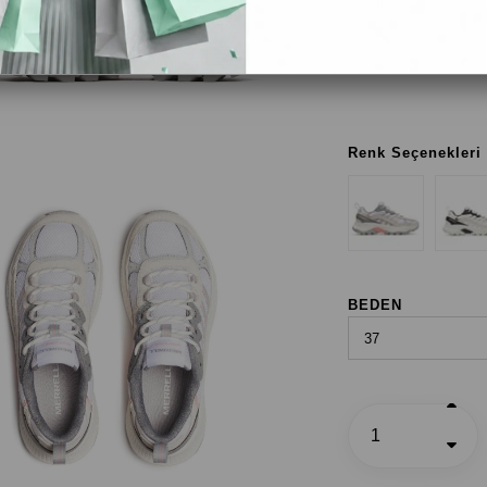
Beyaz / Pembe
White / Soft Coral
Renk Seçenekleri
BEDEN