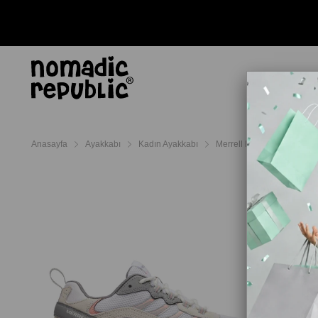
AYAKKABI
TERL
Anasayfa
Ayakkabı
Kadın Ayakkabı
Merrell Kadın Ayakkabı