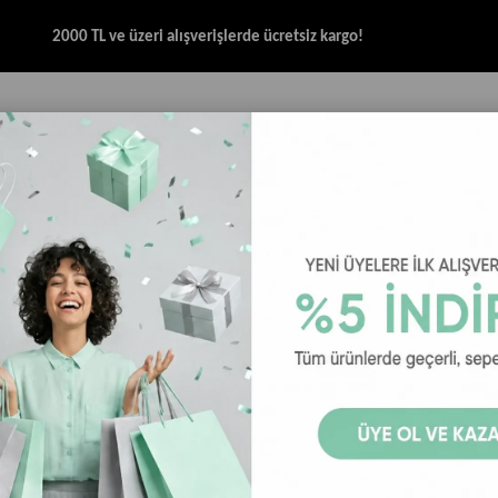
2000 TL ve üzeri alışverişlerde ücretsiz kargo!
İK & SANDALET
GİYİM
AKSESUAR
HALAT & İP SANDALET
SPOR BRANŞ
Merrell Speed Strike 2 Trek Kadın Outdoor Ayakkabı - Beyaz / Pembe
Merrell Spee
Ayakkabı - 
29
₺4.999,00
₺6.
Merrell Speed Strike 