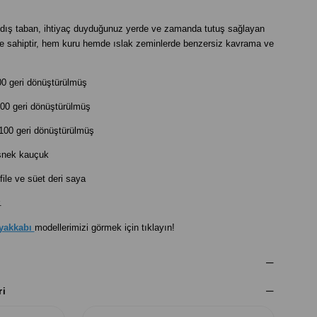
 dış taban, ihtiyaç duyduğunuz yerde ve zamanda tutuş sağlayan
e sahiptir, hem kuru hemde ıslak zeminlerde benzersiz kavrama ve
00 geri dönüştürülmüş
00 geri dönüştürülmüş
100 geri dönüştürülmüş
snek kauçuk
file ve süet deri saya
.
Ayakkabı
modellerimizi görmek için tıklayın!
ri