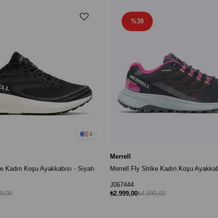
%39
3
Merrell
ite Kadın Koşu Ayakkabısı - Siyah
Merrell Fly Strike Kadın Koşu Ayakkab
J067444
9,00
₺2.999,00
₺4.899,00