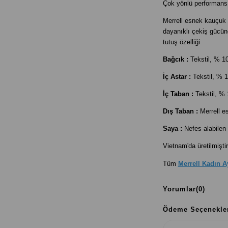
Çok yönlü performans
Merrell esnek kauçuk
dayanıklı çekiş gücün
tutuş özelliği
Bağcık :
Tekstil, % 1
İç Astar :
Tekstil,
% 1
İç Taban :
Tekstil,
% 
Dış Taban :
Merrell e
Saya :
Nefes alabilen 
Vietnam'da üretilmiştir
Tüm
Merrell Kadın 
Yorumlar
(0)
Ödeme Seçenekle