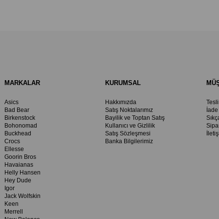
MARKALAR
KURUMSAL
MÜŞ
Asics
Hakkımızda
Tesl
Bad Bear
Satış Noktalarımız
İade
Birkenstock
Bayilik ve Toptan Satış
Sıkç
Bohonomad
Kullanıcı ve Gizlilik
Sipa
Buckhead
Satış Sözleşmesi
İleti
Crocs
Banka Bilgilerimiz
Ellesse
Goorin Bros
Havaianas
Helly Hansen
Hey Dude
Igor
Jack Wolfskin
Keen
Merrell