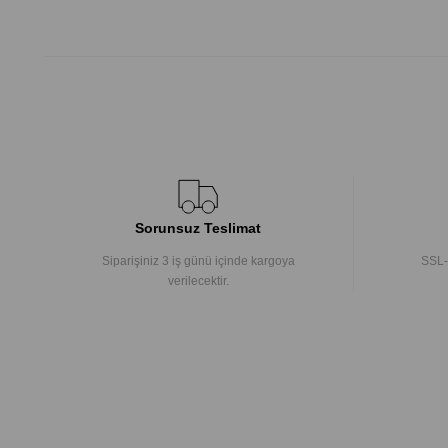
Sorunsuz Teslimat
Siparişiniz 3 iş günü içinde kargoya
SSL-
verilecektir.