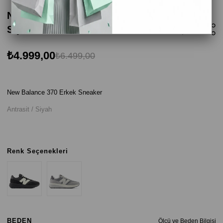
New Balance 370 Erkek Sneaker - Antrasit /
Siyah
₺4.999,00
₺6.499,00
New Balance 370 Erkek Sneaker
Antrasit / Siyah
Renk Seçenekleri
BEDEN
Ölçü ve Beden Bilgisi