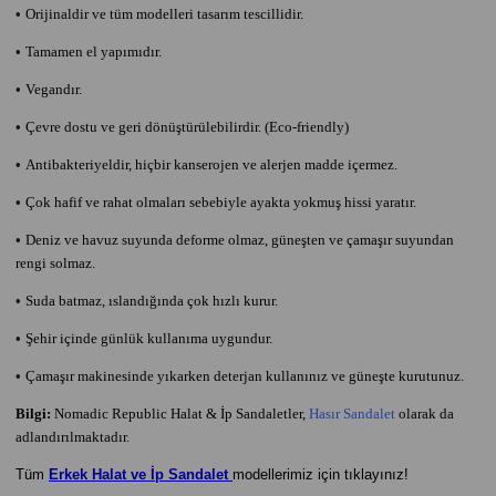
•
Orijinaldir ve tüm modelleri tasarım tescillidir.
•
Tamamen el yapımıdır.
•
Vegandır.
•
Çevre dostu ve geri dönüştürülebilirdir. (Eco-friendly)
•
Antibakteriyeldir, hiçbir kanserojen ve alerjen madde içermez.
•
Çok hafif ve rahat olmaları sebebiyle ayakta yokmuş hissi yaratır.
•
Deniz ve havuz suyunda deforme olmaz, güneşten ve çamaşır suyundan
rengi solmaz.
•
Suda batmaz, ıslandığında çok hızlı kurur.
•
Şehir içinde günlük kullanıma uygundur.
•
Çamaşır makinesinde yıkarken deterjan kullanınız ve güneşte kurutunuz.
Bilgi:
Nomadic Republic Halat & İp Sandaletler,
Hasır Sandalet
olarak da
adlandırılmaktadır.
Tüm
Erkek Halat ve İp Sandalet
modellerimiz için tıklayınız!