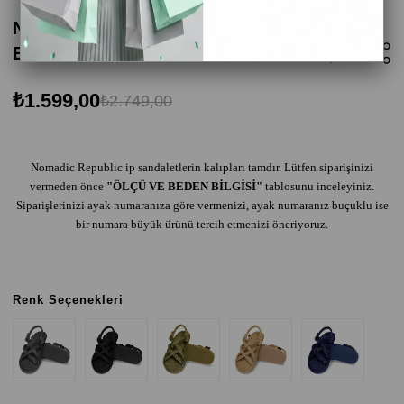
Nomadic Republic Bodrum Kauçuk Tabanlı
Erkek Halat Sandalet - Gri
₺1.599,00
₺2.749,00
Nomadic Republic ip sandaletlerin kalıpları tamdır. Lütfen siparişinizi
vermeden önce
"ÖLÇÜ VE BEDEN BİLGİSİ"
tablosunu inceleyiniz.
Siparişlerinizi ayak numaranıza göre vermenizi, ayak numaranız buçuklu ise
bir numara büyük ürünü tercih etmenizi öneriyoruz.
Renk Seçenekleri