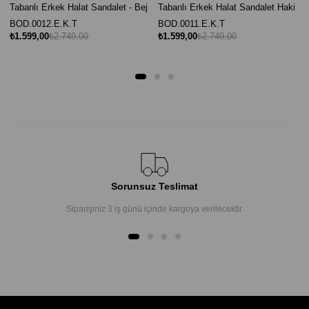
Tabanlı Erkek Halat Sandalet - Bej
Tabanlı Erkek Halat Sandalet Haki
BOD.0012.E.K.T
BOD.0011.E.K.T
₺1.599,00
₺2.749,00
₺1.599,00
₺2.749,00
Sorunsuz Teslimat
Siparişiniz 3 iş günü içinde kargoya verilecektir.