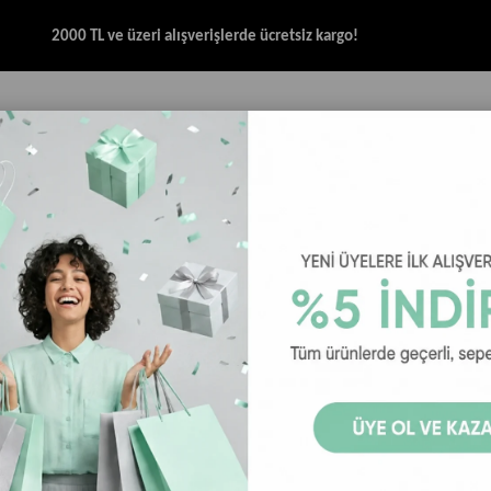
2000 TL ve üzeri alışverişlerde ücretsiz kargo!
İK & SANDALET
GİYİM
AKSESUAR
HALAT & İP SANDALET
SPOR BRANŞ
onos Kauçuk Tabanlı Kadın Halat Sandalet Haki
Nomadic Rep
Kadın Halat 
42
₺1.599,00
₺2.
Nomadic Republic ip sa