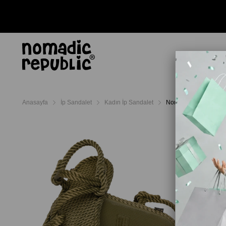
AYAKKABI
TERL
Anasayfa
İp Sandalet
Kadın İp Sandalet
Nomadic Republic Myk