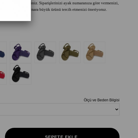
tablosunu inceleyiniz. Siparişlerinizi ayak numaranıza göre vermenizi,
buçuklu ise bir numara büyük ürünü tercih etmenizi öneriyoruz.
Ölçü ve Beden Bilgisi