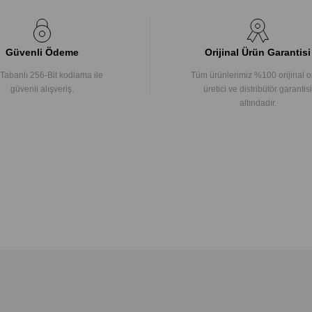
Güvenli Ödeme
Orijinal Ürün Garantisi
Tabanlı 256-Bit kodlama ile
Tüm ürünlerimiz %100 orijinal o
güvenli alışveriş.
üretici ve distribütör garantisi
altındadır.