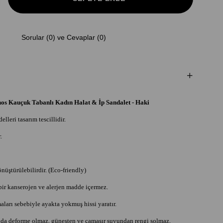
Sorular (0) ve Cevaplar (0)
s Kauçuk Tabanlı Kadın Halat & İp Sandalet - Haki
lleri tasarım tescillidir.
.
nüştürülebilirdir. (Eco-friendly)
bir kanserojen ve alerjen madde içermez.
aları sebebiyle ayakta yokmuş hissi yaratır.
da deforme olmaz, güneşten ve çamaşır suyundan rengi solmaz.