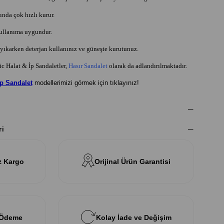
nda çok hızlı kurur.
kullanıma uygundur.
ıkarken deterjan kullanınız ve güneşte kurutunuz.
 Halat & İp Sandaletler,
Hasır Sandalet
olarak da adlandırılmaktadır.
İp Sandalet
modellerimizi görmek için tıklayınız!
ri
z Kargo
Orijinal Ürün Garantisi
 Ödeme
Kolay İade ve Değişim