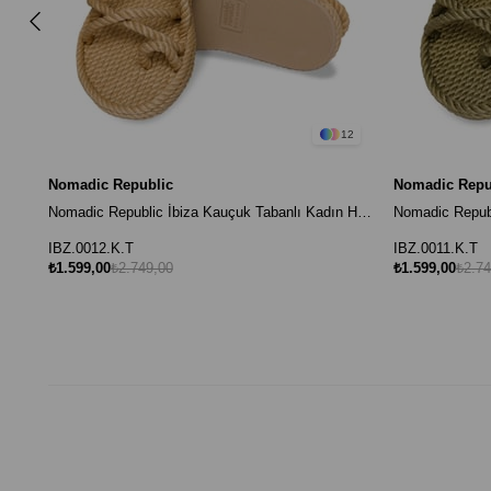
12
Nomadic Republic
Nomadic Repu
Nomadic Republic İbiza Kauçuk Tabanlı Kadın Halat Sandalet - Bej
IBZ.0012.K.T
IBZ.0011.K.T
₺1.599,00
₺2.749,00
₺1.599,00
₺2.74