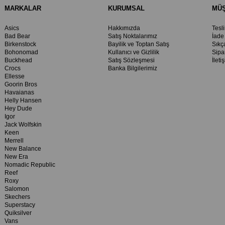
MARKALAR
KURUMSAL
MÜŞ
Asics
Hakkımızda
Tesl
Bad Bear
Satış Noktalarımız
İade
Birkenstock
Bayilik ve Toptan Satış
Sıkç
Bohonomad
Kullanıcı ve Gizlilik
Sipa
Buckhead
Satış Sözleşmesi
İleti
Crocs
Banka Bilgilerimiz
Ellesse
Goorin Bros
Havaianas
Helly Hansen
Hey Dude
Igor
Jack Wolfskin
Keen
Merrell
New Balance
New Era
Nomadic Republic
Reef
Roxy
Salomon
Skechers
Superstacy
Quiksilver
Vans