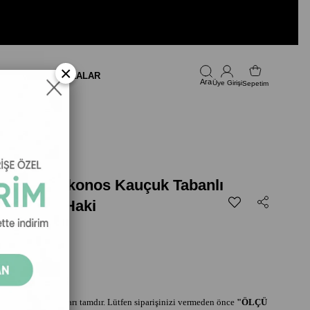
×
LARI
FIRSAT
MARKALAR
Üye Girişi
Sepetim
ublic Mykonos Kauçuk Tabanlı
Sandalet Haki
749,00
ndaletlerin kalıpları tamdır. Lütfen siparişinizi vermeden önce
"ÖLÇÜ