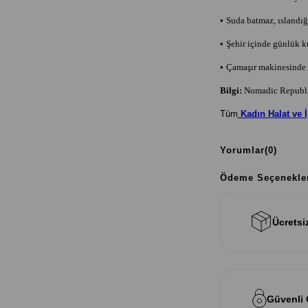
•
Suda batmaz, ıslandığı
•
Şehir içinde günlük 
•
Çamaşır makinesinde y
Bilgi:
Nomadic Republic
Tüm
Kadın Halat ve 
Yorumlar
(0)
Ödeme Seçenekle
Ücretsi
Güvenli