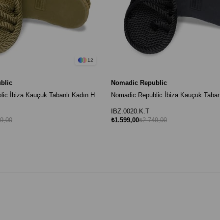
12
blic
Nomadic Republic
Nomadic Republic İbiza Kauçuk Tabanlı Kadın Halat Sandalet Haki
IBZ.0020.K.T
9,00
₺1.599,00
₺2.749,00