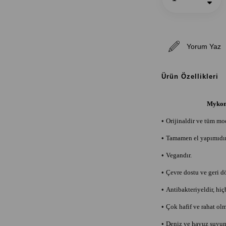
Yorum Yaz
Ürün Özellikleri
Mykono
•
Orijinaldir ve tüm mode
•
Tamamen el yapımıdır
•
Vegandır.
•
Çevre dostu ve geri dö
•
Antibakteriyeldir, hiç
•
Çok hafif ve rahat olm
•
Deniz ve havuz suyun