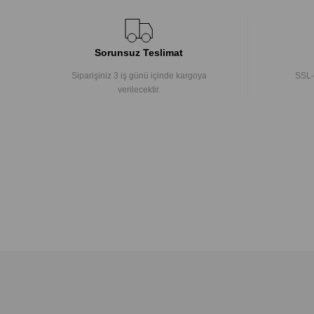
Sorunsuz Teslimat
Siparişiniz 3 iş günü içinde kargoya
SSL-
verilecektir.