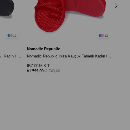
12
12
Nomadic Republic
Nomadic Republic İbiza Kauçuk Tabanlı Kadın Halat Sandalet Siyah
Nomadic Republic İbiza Kauçuk Tabanlı Kadın İp Sandalet Kırmızı
IBZ.0015.K.T
₺1.599,00
₺2.749,00