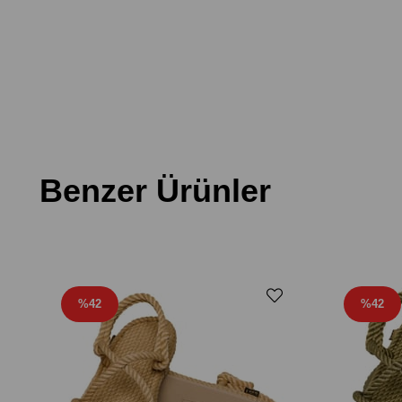
Benzer Ürünler
%42
%42