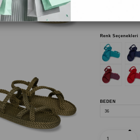
VE BEDEN BİLGİSİ"
ayak numaranız 
Renk Seçenekleri
BEDEN