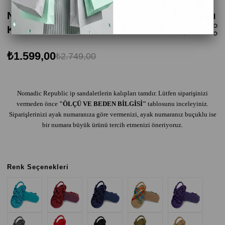
Nomadic Republic Nomadic Kauçuk Tabanlı
Kadın Halat Sandalet Haki
₺1.599,00
₺2.749,00
Nomadic Republic ip sandaletlerin kalıpları tamdır. Lütfen siparişinizi
vermeden önce
"ÖLÇÜ VE BEDEN BİLGİSİ"
tablosunu inceleyiniz.
Siparişlerinizi ayak numaranıza göre vermenizi, ayak numaranız buçuklu ise
bir numara büyük ürünü tercih etmenizi öneriyoruz.
Renk Seçenekleri