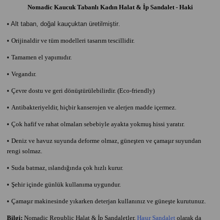
Nomadic Kaucuk Tabanlı Kadın Halat & İp Sandalet - Haki
• Alt taban, doğal kauçuktan üretilmiştir
.
•
Orijinaldir ve tüm modelleri tasarım tescillidir.
•
Tamamen el yapımıdır.
•
Vegandır.
•
Çevre dostu ve geri dönüştürülebilirdir. (Eco-friendly)
•
Antibakteriyeldir, hiçbir kanserojen ve alerjen madde içermez.
•
Çok hafif ve rahat olmaları sebebiyle ayakta yokmuş hissi yaratır.
•
Deniz ve havuz suyunda deforme olmaz, güneşten ve çamaşır suyundan
rengi solmaz.
•
Suda batmaz, ıslandığında çok hızlı kurur.
•
Şehir içinde günlük kullanıma uygundur.
•
Çamaşır makinesinde yıkarken deterjan kullanınız ve güneşte kurutunuz.
Bilgi:
Nomadic Republic Halat & İp Sandaletler,
Hasır Sandalet
olarak da