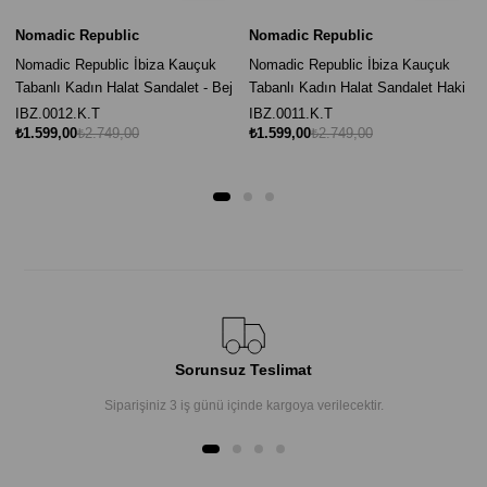
Nomadic Republic
Nomadic Republic
Nomadic Republic İbiza Kauçuk
Nomadic Republic İbiza Kauçuk
Tabanlı Kadın Halat Sandalet - Bej
Tabanlı Kadın Halat Sandalet Haki
IBZ.0012.K.T
IBZ.0011.K.T
₺1.599,00
₺2.749,00
₺1.599,00
₺2.749,00
Sorunsuz Teslimat
Siparişiniz 3 iş günü içinde kargoya verilecektir.