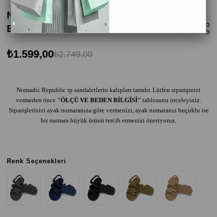
Nomadic Republic Tahiti Kauçuk Tabanlı
Erkek Halat Sandalet Haki
₺1.599,00
₺2.749,00
Nomadic Republic ip sandaletlerin kalıpları tamdır. Lütfen siparişinizi
vermeden önce
"ÖLÇÜ VE BEDEN BİLGİSİ"
tablosunu inceleyiniz.
Siparişlerinizi ayak numaranıza göre vermenizi, ayak numaranız buçuklu ise
bir numara büyük ürünü tercih etmenizi öneriyoruz.
Renk Seçenekleri