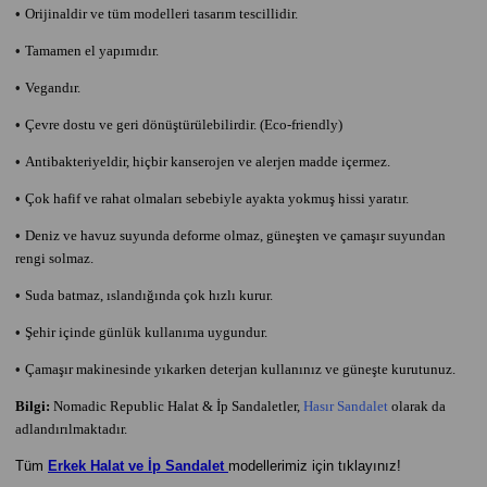
•
Orijinaldir ve tüm modelleri tasarım tescillidir.
•
Tamamen el yapımıdır.
•
Vegandır.
•
Çevre dostu ve geri dönüştürülebilirdir. (Eco-friendly)
•
Antibakteriyeldir, hiçbir kanserojen ve alerjen madde içermez.
•
Çok hafif ve rahat olmaları sebebiyle ayakta yokmuş hissi yaratır.
•
Deniz ve havuz suyunda deforme olmaz, güneşten ve çamaşır suyundan
rengi solmaz.
•
Suda batmaz, ıslandığında çok hızlı kurur.
•
Şehir içinde günlük kullanıma uygundur.
•
Çamaşır makinesinde yıkarken deterjan kullanınız ve güneşte kurutunuz.
Bilgi:
Nomadic Republic Halat & İp Sandaletler,
Hasır Sandalet
olarak da
adlandırılmaktadır.
Tüm
Erkek Halat ve İp Sandalet
modellerimiz için tıklayınız!