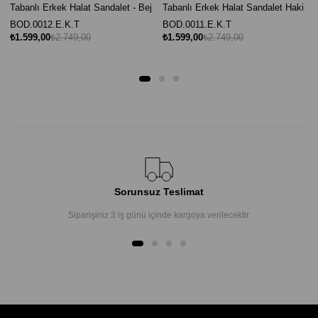
Tabanlı Erkek Halat Sandalet - Bej
Tabanlı Erkek Halat Sandalet Haki
BOD.0012.E.K.T
BOD.0011.E.K.T
₺1.599,00
₺2.749,00
₺1.599,00
₺2.749,00
Sorunsuz Teslimat
Siparişiniz 3 iş günü içinde kargoya verilecektir.