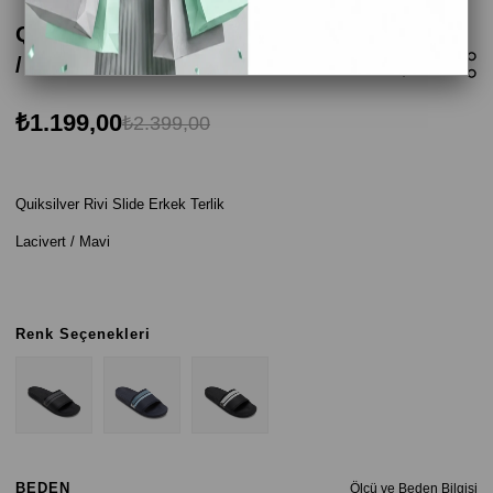
Quiksilver Rivi Slide Erkek Terlik - Lacivert
/ Mavi
₺1.199,00
₺2.399,00
Quiksilver Rivi Slide Erkek Terlik
Lacivert / Mavi
Renk Seçenekleri
BEDEN
Ölçü ve Beden Bilgisi