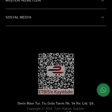
MÜŞTERİ HİZMETLERİ
SOSYAL MEDYA
SOSYAL MEDYA
Derin Mavi Tur. Tic.Gıda Tarım İth. Ve İhr. Ltd. Şti.
Copyright © 2024, Tüm Hakları Saklıdır.