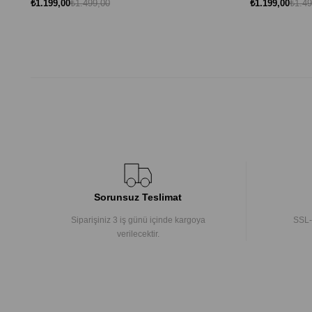
₺1.199,00
₺1.499,00
₺1.199,00
₺1.49
Sorunsuz Teslimat
Siparişiniz 3 iş günü içinde kargoya
SSL-
verilecektir.