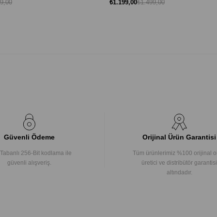
9,00
₺1.199,00
₺1.499,00
Güvenli Ödeme
Orijinal Ürün Garantisi
Tabanlı 256-Bit kodlama ile
Tüm ürünlerimiz %100 orijinal o
güvenli alışveriş.
üretici ve distribütör garantisi
altındadır.