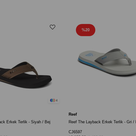
%20
4
Reef
k Erkek Terlik - Siyah / Bej
Reef The Layback Erkek Terlik - Gri /
CJ6597