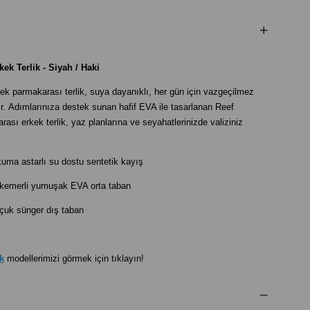
ek Terlik - Siyah / Haki
k parmakarası terlik, suya dayanıklı, her gün için vazgeçilmez
tir. Adımlarınıza destek sunan hafif EVA ile tasarlanan Reef
sı erkek terlik, yaz planlarına ve seyahatlerinizde valiziniz
kuma astarlı su dostu sentetik kayış
 kemerli yumuşak EVA orta taban
uçuk sünger dış taban
k
modellerimizi görmek için tıklayın!