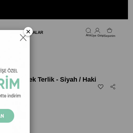
×
LARI
FIRSAT
MARKALAR
Üye Girişi
Sepetim
back Erkek Terlik - Siyah / Haki
499,00
ek Terlik