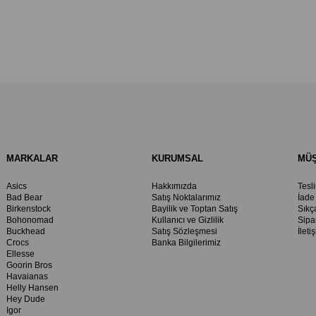
MARKALAR
KURUMSAL
MÜŞ
Asics
Hakkımızda
Tesl
Bad Bear
Satış Noktalarımız
İade
Birkenstock
Bayilik ve Toptan Satış
Sıkç
Bohonomad
Kullanıcı ve Gizlilik
Sipa
Buckhead
Satış Sözleşmesi
İleti
Crocs
Banka Bilgilerimiz
Ellesse
Goorin Bros
Havaianas
Helly Hansen
Hey Dude
Igor