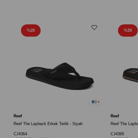
%20
%20
4
Reef
Reef
Reef The Layback Erkek Terlik - Siyah
Reef The Laybac
CJ4364
CJ4365