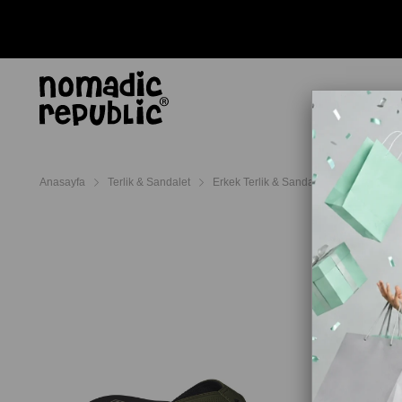
AYAKKABI
TERL
Anasayfa
Terlik & Sandalet
Erkek Terlik & Sandalet
Reef Erkek 