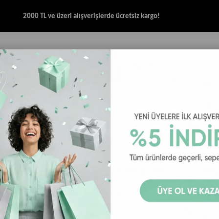
2000 TL ve üzeri alışverişlerde ücretsiz kargo!
İK & SANDALET
GİYİM
AKSESUAR
HALAT & İP SANDALET
SPOR BRANŞ
Terlik
Reef The Layback Erkek Terlik - Siyah / Haki
Reef The Lay
20
₺1.199,00
₺1.
Reef The Layback Erk
Siyah / Haki