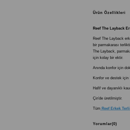
Ürün Özellikleri
Reef The Layback Erk
Reef The Layback erke
bir parmakarası terlik
The Layback, parmakara
için kolay bir ektir.
Anında konfor için do
Konfor ve destek için
Hafif ve dayanıklı ka
Çin'de üretilmiştir.
Tüm
Reef Erkek Terli
Yorumlar
(0)