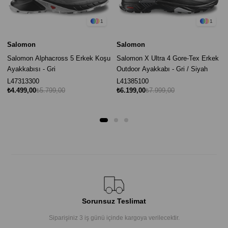
1
1
Salomon
Salomon
Salomon Alphacross 5 Erkek Koşu
Salomon X Ultra 4 Gore-Tex Erkek
Ayakkabısı - Gri
Outdoor Ayakkabı - Gri / Siyah
L47313300
L41385100
₺4.499,00
₺5.799,00
₺6.199,00
₺7.999,00
Sorunsuz Teslimat
Siparişiniz 3 iş günü içinde kargoya verilecektir.