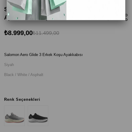
Salomon Aero Glide 3 Erkek Koşu
Ayakkabısı - Siyah
₺8.999,00
₺11.499,00
Salomon Aero Glide 3 Erkek Koşu Ayakkabısı
Siyah
Black / White / Asphalt
Renk Seçenekleri