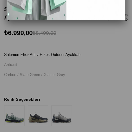
Salomon Elixir Activ Erkek Outdoor
Ayakkabı - Antrasit
₺6.999,00
₺8.499,00
Salomon Elixir Activ Erkek Outdoor Ayakkabı
Antrasit
Carbon / Slate Green / Glacier Gray
Renk Seçenekleri