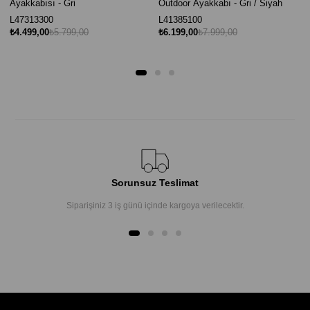
Ayakkabısı - Gri
Outdoor Ayakkabı - Gri / Siyah
L47313300
L41385100
₺4.499,00
₺5.799,00
₺6.199,00
₺7.999,00
Sorunsuz Teslimat
Siparişiniz 3 iş günü içinde kargoya verilecektir.