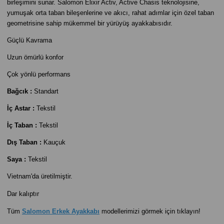
birleşimini sunar. Salomon Elixir Activ, Active Chasis teknolojisine,
yumuşak orta taban bileşenlerine ve akıcı, rahat adımlar için özel taban
geometrisine sahip mükemmel bir yürüyüş ayakkabısıdır.
Güçlü Kavrama
Uzun ömürlü konfor
Çok yönlü performans
Bağcık :
Standart
İç Astar :
Tekstil
İç Taban :
Tekstil
Dış Taban :
Kauçuk
Saya :
Tekstil
Vietnam'da üretilmiştir.
Dar kalıptır
Tüm
Salomon Erkek Ayakkabı
modellerimizi görmek için tıklayın!