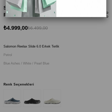
Salomon Reelax Slide 6.0 Erkek Terlik -
Petrol
₺4.999,00
₺6.499,00
Salomon Reelax Slide 6.0 Erkek Terlik
Petrol
Blue Ashes / White / Pearl Blue
Renk Seçenekleri