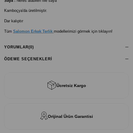
Saya :
Nefes alabilen file saya
Kamboçya'da üretilmiştir.
Dar kalıptır
Tüm
Salomon Erkek Terlik
modellerimizi görmek için tıklayın!
YORUMLAR
(0)
ÖDEME SEÇENEKLERI
Ücretsiz Kargo
Orijinal Ürün Garantisi