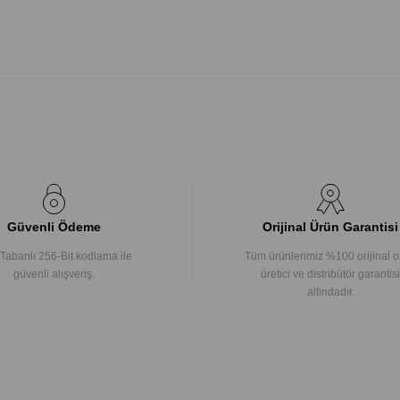
Güvenli Ödeme
Orijinal Ürün Garantisi
Tabanlı 256-Bit kodlama ile
Tüm ürünlerimiz %100 orijinal o
güvenli alışveriş.
üretici ve distribütör garantisi
altındadır.