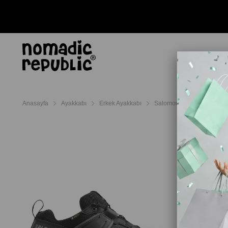
AYAKKABI
TERL
Anasayfa
Ayakkabı
Erkek Ayakkabı
Salomon Erkek Ayakkabı