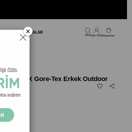
×
LARI
FIRSAT
MARKALAR
Üye Girişi
Sepetim
ltra 5 GTX Gore-Tex Erkek Outdoor
iyah
.999,00