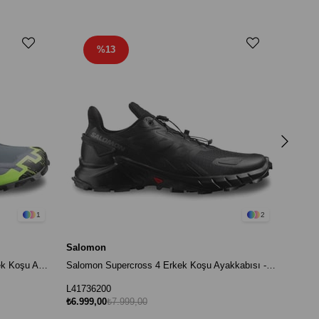
%13
Salom
L4731
₺6.499
1
2
Salomon
Salomon Speedcross 6 Gore-Tex Erkek Koşu Ayakkabısı - Gri
Salomon Supercross 4 Erkek Koşu Ayakkabısı - Siyah
L41736200
₺6.999,00
₺7.999,00