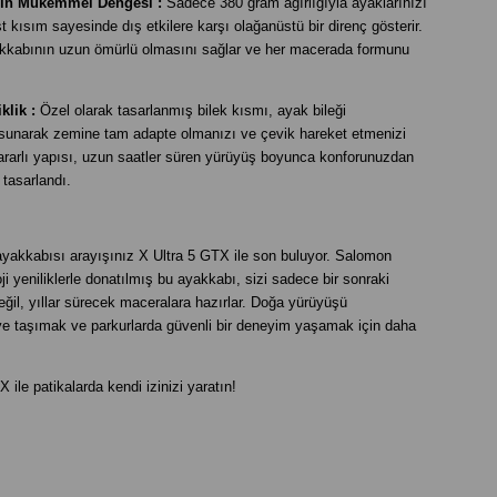
ığın Mükemmel Dengesi :
Sadece 380 gram ağırlığıyla ayaklarınızı
kısım sayesinde dış etkilere karşı olağanüstü bir direnç gösterir.
akkabının uzun ömürlü olmasını sağlar ve her macerada formunu
klik :
Özel olarak tasarlanmış bilek kısmı, ayak bileği
sunarak zemine tam adapte olmanızı ve çevik hareket etmenizi
ararlı yapısı, uzun saatler süren yürüyüş boyunca konforunuzdan
tasarlandı.
ayakkabısı arayışınız X Ultra 5 GTX ile son buluyor. Salomon
ji yeniliklerle donatılmış bu ayakkabı, sizi sadece bir sonraki
değil, yıllar sürecek maceralara hazırlar. Doğa yürüyüşü
ye taşımak ve parkurlarda güvenli bir deneyim yaşamak için daha
ile patikalarda kendi izinizi yaratın!