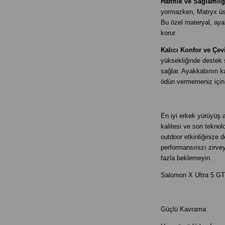
Hafiflik ve Sağlaml
yormazken, Matryx üst 
Bu özel materyal, ay
korur.
Kalıcı Konfor ve Çevi
yüksekliğinde destek 
sağlar. Ayakkabının k
ödün vermemeniz için 
En iyi erkek yürüyüş 
kalitesi ve son teknolo
outdoor etkinliğinize 
performansınızı zirve
fazla beklemeyin.
Salomon X Ultra 5 GTX 
Güçlü Kavrama