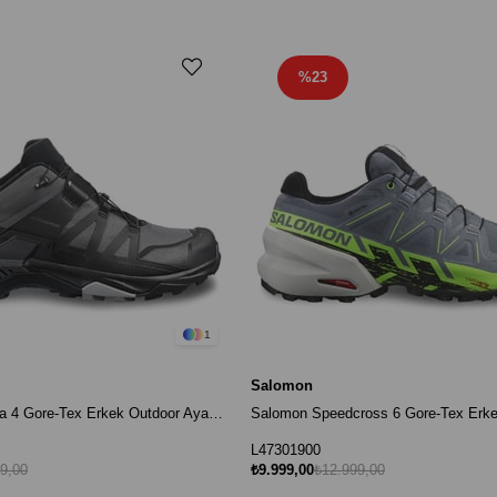
%23
1
Salomon
Salomon X Ultra 4 Gore-Tex Erkek Outdoor Ayakkabı - Gri / Siyah
L47301900
9,00
₺9.999,00
₺12.999,00