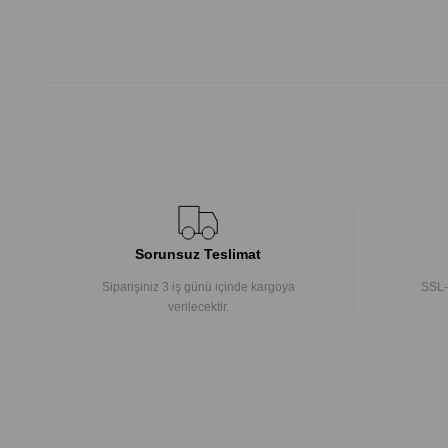
Sorunsuz Teslimat
Siparişiniz 3 iş günü içinde kargoya
SSL-
verilecektir.