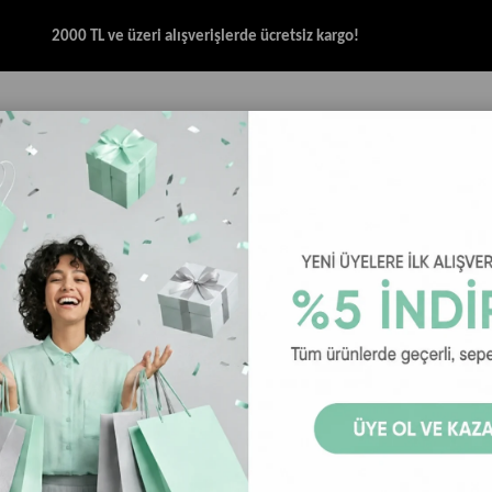
2000 TL ve üzeri alışverişlerde ücretsiz kargo!
İK & SANDALET
GİYİM
AKSESUAR
HALAT & İP SANDALET
SPOR BRANŞ
Salomon X Ultra 5 GTX Gore-Tex Erkek Outdoor Ayakkabı - Siyah
Salomon X U
Ayakkabı - S
23
₺9.199,00
₺11