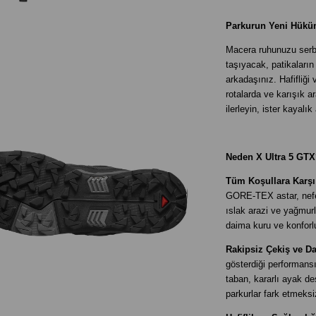
Parkurun Yeni Hüküm
Macera ruhunuzu serbe
taşıyacak, patikaların
arkadaşınız. Hafifliği
rotalarda ve karışık a
ilerleyin, ister kayal
Neden X Ultra 5 GTX
Tüm Koşullara Karş
GORE-TEX astar, nefes 
ıslak arazi ve yağmur
daima kuru ve konforlu
Rakipsiz Çekiş ve Da
gösterdiği performansı
taban, kararlı ayak d
parkurlar fark etmeks