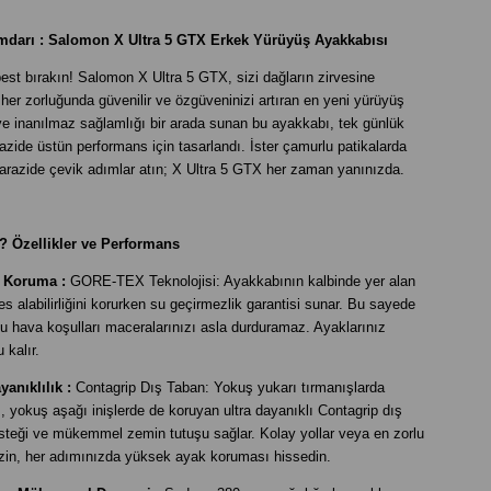
darı : Salomon X Ultra 5 GTX Erkek Yürüyüş Ayakkabısı
st bırakın! Salomon X Ultra 5 GTX, sizi dağların zirvesine
 her zorluğunda güvenilir ve özgüveninizi artıran en yeni yürüyüş
 ve inanılmaz sağlamlığı bir arada sunan bu ayakkabı, tek günlük
razide üstün performans için tasarlandı. İster çamurlu patikalarda
ık arazide çevik adımlar atın; X Ultra 5 GTX her zaman yanınızda.
? Özellikler ve Performans
ı Koruma :
GORE-TEX Teknolojisi: Ayakkabının kalbinde yer alan
alabilirliğini korurken su geçirmezlik garantisi sunar. Bu sayede
lu hava koşulları maceralarınızı asla durduramaz. Ayaklarınız
 kalır.
yanıklılık :
Contagrip Dış Taban: Yokuş yukarı tırmanışlarda
, yokuş aşağı inişlerde de koruyan ultra dayanıklı Contagrip dış
esteği ve mükemmel zemin tutuşu sağlar. Kolay yollar veya en zorlu
izin, her adımınızda yüksek ayak koruması hissedin.