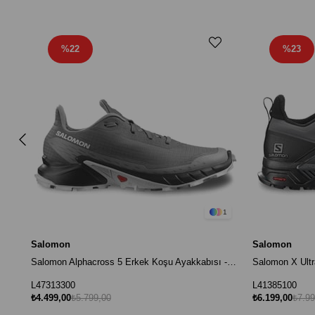
%22
%23
1
Salomon
Salomon
Salomon Alphacross 5 Erkek Koşu Ayakkabısı - Gri
L47313300
L41385100
₺4.499,00
₺5.799,00
₺6.199,00
₺7.99