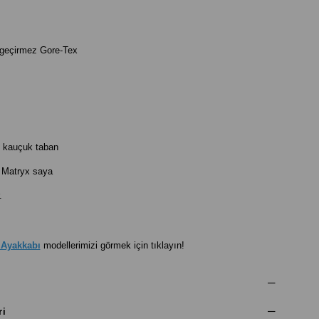
geçirmez Gore-Tex
 kauçuk taban
ı Matryx saya
.
 Ayakkabı
modellerimizi görmek için tıklayın!
ri