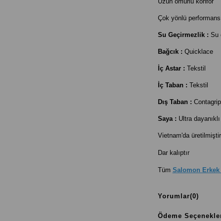
Uzun ömürlü konfor
Çok yönlü performans
Su Geçirmezlik :
Su 
Bağcık :
Quicklace
İç Astar :
Tekstil
İç Taban :
Tekstil
Dış Taban :
Contagrip
Saya :
Ultra dayanıkl
Vietnam'da üretilmiştir
Dar kalıptır
Tüm
Salomon Erkek
Yorumlar
(0)
Ödeme Seçenekle