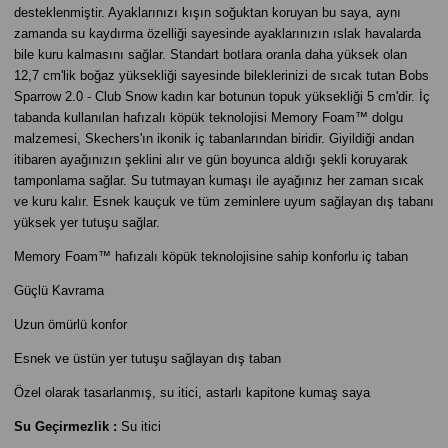
desteklenmiştir. Ayaklarınızı kışın soğuktan koruyan bu saya, aynı
zamanda su kaydırma özelliği sayesinde ayaklarınızın ıslak havalarda
bile kuru kalmasını sağlar. Standart botlara oranla daha yüksek olan
12,7 cm'lik boğaz yüksekliği sayesinde bileklerinizi de sıcak tutan Bobs
Sparrow 2.0 - Club Snow kadın kar botunun topuk yüksekliği 5 cm'dir. İç
tabanda kullanılan hafızalı köpük teknolojisi Memory Foam™ dolgu
malzemesi, Skechers'ın ikonik iç tabanlarından biridir. Giyildiği andan
itibaren ayağınızın şeklini alır ve gün boyunca aldığı şekli koruyarak
tamponlama sağlar. Su tutmayan kumaşı ile ayağınız her zaman sıcak
ve kuru kalır. Esnek kauçuk ve tüm zeminlere uyum sağlayan dış tabanı
yüksek yer tutuşu sağlar.
Memory Foam™ hafızalı köpük teknolojisine sahip konforlu iç taban
Güçlü Kavrama
Uzun ömürlü konfor
Esnek ve üstün yer tutuşu sağlayan dış taban
Özel olarak tasarlanmış, su itici, astarlı kapitone kumaş saya
Su Geçirmezlik :
Su itici