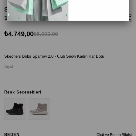
Skechers Bobs Sparrow 2.0 - Club Snow
117059 TPE Kadın Kar Botu - Siyah
₺4.749,00
₺5.999,00
Skechers Bobs Sparrow 2.0 - Club Snow Kadın Kar Botu
Siyah
Renk Seçenekleri
BEDEN
Ölçü ve Beden Bilgisi