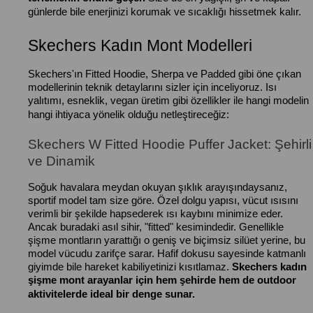
günlerde bile enerjinizi korumak ve sıcaklığı hissetmek kalır.
Skechers Kadın Mont Modelleri
Skechers'ın Fitted Hoodie, Sherpa ve Padded gibi öne çıkan
modellerinin teknik detaylarını sizler için inceliyoruz. Isı
yalıtımı, esneklik, vegan üretim gibi özellikler ile hangi modelin
hangi ihtiyaca yönelik olduğu netleştireceğiz:
Skechers W Fitted Hoodie Puffer Jacket: Şehirli
ve Dinamik
Soğuk havalara meydan okuyan şıklık arayışındaysanız,
sportif model tam size göre. Özel dolgu yapısı, vücut ısısını
verimli bir şekilde hapsederek ısı kaybını minimize eder.
Ancak buradaki asıl sihir, "fitted" kesimindedir. Genellikle
şişme montların yarattığı o geniş ve biçimsiz silüet yerine, bu
model vücudu zarifçe sarar. Hafif dokusu sayesinde katmanlı
giyimde bile hareket kabiliyetinizi kısıtlamaz.
Skechers kadın
şişme mont arayanlar için hem şehirde hem de outdoor
aktivitelerde ideal bir denge sunar.