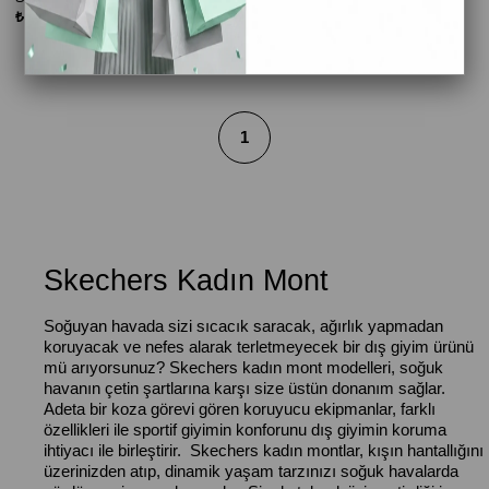
₺4.999,00
₺7.499,00
₺2.999,00
₺4.499,00
1
Skechers Kadın Mont
Soğuyan havada sizi sıcacık saracak, ağırlık yapmadan
koruyacak ve nefes alarak terletmeyecek bir dış giyim ürünü
mü arıyorsunuz? Skechers kadın mont modelleri, soğuk
havanın çetin şartlarına karşı size üstün donanım sağlar.
Adeta bir koza görevi gören koruyucu ekipmanlar, farklı
özellikleri ile sportif giyimin konforunu dış giyimin koruma
ihtiyacı ile birleştirir. Skechers kadın montlar, kışın hantallığını
üzerinizden atıp, dinamik yaşam tarzınızı soğuk havalarda