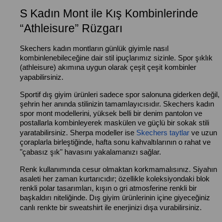
S Kadın Mont ile Kış Kombinlerinde
“Athleisure” Rüzgarı
Skechers kadın montların günlük giyimle nasıl
kombinlenebileceğine dair stil ipuçlarımız sizinle. Spor şıklık
(athleisure) akımına uygun olarak çeşit çeşit kombinler
yapabilirsiniz.
Sportif dış giyim ürünleri sadece spor salonuna giderken değil,
şehrin her anında stilinizin tamamlayıcısıdır. Skechers kadın
spor mont modellerini, yüksek belli bir denim pantolon ve
postallarla kombinleyerek maskülen ve güçlü bir sokak stili
yaratabilirsiniz. Sherpa modeller ise
Skechers taytlar
ve uzun
çoraplarla birleştiğinde, hafta sonu kahvaltılarının o rahat ve
"çabasız şık" havasını yakalamanızı sağlar.
Renk kullanımında cesur olmaktan korkmamalısınız. Siyahın
asaleti her zaman kurtarıcıdır; özellikle koleksiyondaki blok
renkli polar tasarımları, kışın o gri atmosferine renkli bir
başkaldırı niteliğinde. Dış giyim ürünlerinin içine giyeceğiniz
canlı renkte bir sweatshirt ile enerjinizi dışa vurabilirsiniz.