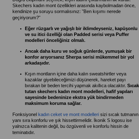
Skechers kadın mont özellikleri arasında kaybolmadan önce,
kendinize şu soruyu sormalısınız: "Ben kışımı nerede
geçiriyorum?"
Eğer rüzgarlı ve yağışlı bir iklimdeyseniz, kapüşonlu
ve su itici özelliği olan Padded serisi veya Puffer
modelleri önceliğiniz olmalı.
Ancak daha kuru ve soğuk günlerde, yumuşak bir
konfor arıyorsanız Sherpa serisi mükemmel bir yol
arkadaşıdır.
Kışın montların içine daha kalın sweatshirtler veya
kazaklar giyebileceğimizi düşünerek, hareket payı
bırakan bir beden tercihi yapmak akıllıca olacaktır.
Sıcak
tutan skechers kadın mont modelleri, hafif yapıları
sayesinde bedeninize ekstra yük bindirmeden
maksimum koruma sağlar.
Fonksiyonel
kadın ceket ve mont modelleri
sizi sıcak tutmanın
yanı sıra konforlu ve şık hissettirmelidir. İkonik S logosu ise
yalnızca kalitenin değil, bu özgüvenli ve konforlu hissin de
teminatıdır.