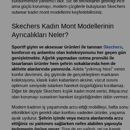
sürdürmenize yardımcı olur. Siz de teknolojinin getirdiği ince
ama güçlü korumayı, modern çizgilerle buluşturan Skechers
outwear kadın mont modellerini keşfedebilirsiniz.
Skechers Kadın Mont Modellerinin
Ayrıcalıkları Neler?
Sportif giyim ve aksesuar ürünleri ile tanınan
Skechers
,
konforun eş anlamlısı olan koleksiyonunu her geçen gün
genişletmekte. Ağırlık yapmadan ısıtma prensibi ile
tasarlanan ürünler hem şehrin sokaklarında hem de
aktivite alanlarında yanınızda.
Adeta “yokmuş hissi" veren
konfor devrimini, dış giyimde de gerçekleştiren markanın
koleksiyonu, klasik kalın kabanların aksine, vücut ısısını
optimum seviyede tutarken hareket özgürlüğünü kısıtlamaz.
Diğer bir deyişle Skechers kışlık kadın mont serisi, ihtiyacınız
olan korumayı sunarken hareket özgürlüğünden ödün vermez.
Modern kadının iş yaşamında arzu ettiği mobiliteyi, hafta sonu
etkinlikleri için gerekli olan konforu vadeden ürünler, yaşama
ayak uydurur.
Şehrin içinde veya mezra alanlarında arzu
ettiğiniz ısı yalıtımını sağlarken nefes alabilen yapısıyla
terlemenin önüne geçer.
Size de en yağışlı, gri ve kapalı