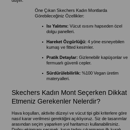
düşer.
Öne Çıkan Skechers Kadın Montlarda
Görebileceğiniz Özellikler:
Isı Yalıtımı:
Vücut ısısını hapseden özel
dolgu panelleri.
Hareket Özgürlüğü:
4 yöne esneyebilen
kumaş ve fitted kesimler.
Pratik Detaylar:
Gizlenebilir kapüşonlar ve
fermuarlı güvenli cepler.
Sürdürülebilirlik:
%100 Vegan üretim
materyalleri.
Skechers Kadın Mont Seçerken Dikkat
Etmeniz Gerekenler Nelerdir?
Hava koşulları, aktivite düzeyi ve vücut tipi gibi kriterlere göre
nasıl karar verilmesi gerektiğini açıklıyoruz. Siz de tasarımlar
arasından seçim yaparken yol haritamızı kullanabilirsiniz.
Doğru ekipmanı seçmek, kışın tadını çıkarmanın ilk kuralı.