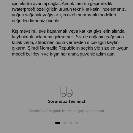
için ekstra avantaj sağlar. Ancak tam su geçirmezlik
(waterproof) özelliği için ürünün teknik etiketini incelemeniz,
yoğun sağanak yağışlar için özel membranlı modelleri
değerlendirmeniz önerilir.
Kış mevsimi, eve kapanmak veya kat kat giysilerin altında
kaybolmak anlamına gelmemeli. Siz de doğanın çağrısına
kulak verin, stilinizden ödün vermeden sıcaklığın keyfini
çıkarın. Şimdi Nomadic Republic’in seçkisiyle size en uygun
modeli belirleyin ve kışın her anına güvenle adım atın.
Sorunsuz Teslimat
Siparişiniz 3 iş günü içinde kargoya verilecektir.