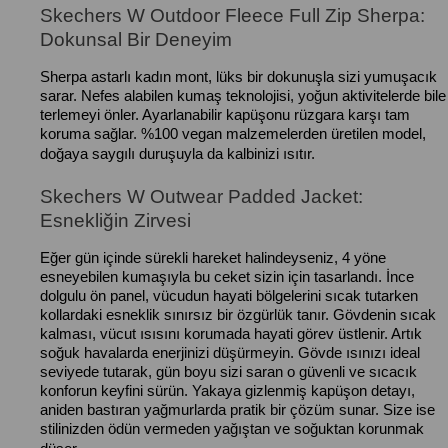
Skechers W Outdoor Fleece Full Zip Sherpa:
Dokunsal Bir Deneyim
Sherpa astarlı kadın mont, lüks bir dokunuşla sizi yumuşacık
sarar. Nefes alabilen kumaş teknolojisi, yoğun aktivitelerde bile
terlemeyi önler. Ayarlanabilir kapüşonu rüzgara karşı tam
koruma sağlar. %100 vegan malzemelerden üretilen model,
doğaya saygılı duruşuyla da kalbinizi ısıtır.
Skechers W Outwear Padded Jacket:
Esnekliğin Zirvesi
Eğer gün içinde sürekli hareket halindeyseniz, 4 yöne
esneyebilen kumaşıyla bu ceket sizin için tasarlandı. İnce
dolgulu ön panel, vücudun hayati bölgelerini sıcak tutarken
kollardaki esneklik sınırsız bir özgürlük tanır. Gövdenin sıcak
kalması, vücut ısısını korumada hayati görev üstlenir. Artık
soğuk havalarda enerjinizi düşürmeyin. Gövde ısınızı ideal
seviyede tutarak, gün boyu sizi saran o güvenli ve sıcacık
konforun keyfini sürün. Yakaya gizlenmiş kapüşon detayı,
aniden bastıran yağmurlarda pratik bir çözüm sunar. Size ise
stilinizden ödün vermeden yağıştan ve soğuktan korunmak