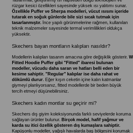
rüzgar kesici özellikleri sayesinde yüksek ısı yalıtımı sunar.
Özellikle Puffer ve Sherpa modelleri, vücut ısısını içeride
tutarak en soğuk günlerde bile sizi sıcak tutmak için
tasarlanmıştır.
İnce yapılı görünmelerine rağmen, kullanılan
teknik malzemeler sayesinde termal verimlilikleri oldukça
yüksektir.
Skechers bayan montların kalıpları nasıldır?
Modellerin kalıpları tasarım amacına göre değişiklik gösterir.
W
Fitted Hoodie Puffer gibi "Fitted" ibaresi bulunan
modeller, vücudu daha saran ve hatları belli eden bir
kesime sahiptir. "Regular" kalıplar ise daha rahat ve
dökümlü durur
. Eğer kışın ceketin içine kalın katmanlar
giymeyi planlıyorsanız, fitted modellerde bir beden büyük
tercih etmeyi düşünebilirsiniz.
Skechers kadın montlar su geçirir mi?
Skechers dış giyim koleksiyonunda farklı seviyelerde koruma
sağlayan ürünler bulunur.
Birçok model, hafif yağmur ve
karda su itici özellik gösteren dış kumaşlara sahiptir.
Kapüşonlu modeller, yağışlı havalarda baş bölgesini korumak