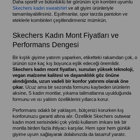
Daha sportif ve bütünlüklü bir görünüm için kombini uyumlu
Skechers kadın sweatshirt
ve alt giyim ürünleriyle
tamamlayabilirsiniz. Eşofmanlar, spor tarzda pantolon ve
eteklerle kombinleri çeşitlendirmeniz mümkün.
Skechers Kadın Mont Fiyatları ve
Performans Dengesi
Bir kışlık giyime yatırım yaparken, etiketteki rakamdan çok, o
ürünün size kaç kış boyunca eşlik edeceği önemlidir.
Skechers kadın mont fiyatları, sunulan yüksek teknoloji,
vegan malzeme kalitesi ve dayanıklılık göz önüne
alındığında, uzun vadeli bir konfor yatırımı olarak öne
çıkar.
Ucuz ama bir sezonda formunu kaybeden ürünlerin
aksine, S kadın montlar, yıkama talimatlarına uyulduğunda
formunu ve ısı yalıtım özelliklerini yıllarca korur.
Performans odaklı bir yaklaşım, bütçenizi korurken kış
konforunuzu garanti altına alır. Özellikle Skechers outwear
kadın mont serisindeki çok yönlü kullanım imkanı tek bir
montla birden fazla ihtiyacı karşılar. Hem spor hem günlük
giyime uyum sağlayarak dolabınızda da tasarruf yaratır.