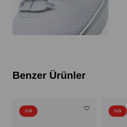
Benzer Ürünler
%30
%25