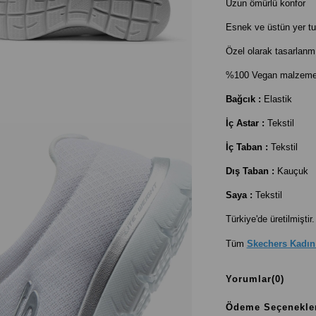
Uzun ömürlü konfor
Esnek ve üstün yer tu
Özel olarak tasarlanmı
%100 Vegan malzemele
Bağcık :
Elastik
İç Astar :
Tekstil
İç Taban :
Tekstil
Dış Taban :
Kauçuk
Saya :
Tekstil
Türkiye'de üretilmiştir.
Tüm
Skechers Kadın
Yorumlar
(0)
Ödeme Seçenekle