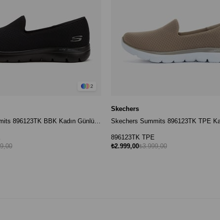
2
Skechers
Skechers Summits 896123TK BBK Kadın Günlük Ayakkabı - Siyah
K
896123TK TPE
9,00
₺2.999,00
₺3.999,00