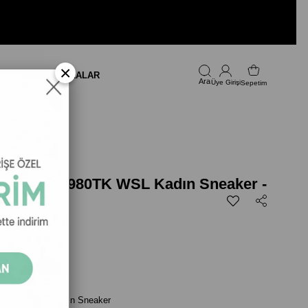
×
LARI
FIRSAT
MARKALAR
Üye Girişi
Sepetim
ummits 12980TK WSL Kadın Sneaker -
199,00
2980TK WSL Kadın Sneaker