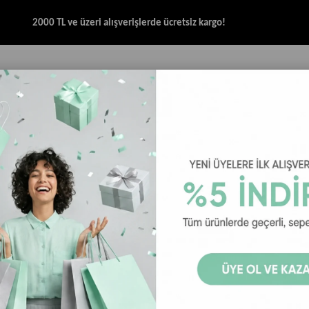
2000 TL ve üzeri alışverişlerde ücretsiz kargo!
İK & SANDALET
GİYİM
AKSESUAR
HALAT & İP SANDALET
SPOR BRANŞ
Skechers Summits 12980TK WSL Kadın Sneaker - Beyaz
Skechers S
Beyaz
29
₺2.999,00
₺4.
Skechers Summits 1