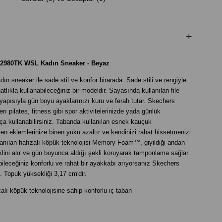
2980TK WSL Kadın Sneaker - Beyaz
 sneaker ile sade stil ve konfor birarada. Sade stili ve rengiyle
hatlıkla kullanabileceğiniz bir modeldir. Sayasında kullanılan file
yapısıyla gün boyu ayaklarınızı kuru ve ferah tutar. Skechers
 pilates, fitness gibi spor aktivitelerinizde yada günlük
ça kullanabilirsiniz. Tabanda kullanılan esnek kauçuk
n eklemlerinize binen yükü azaltır ve kendinizi rahat hissetmenizi
lanılan hafızalı köpük teknolojisi Memory Foam™, giyildiği andan
klini alır ve gün boyunca aldığı şekli koruyarak tamponlama sağlar.
ileceğiniz konforlu ve rahat bir ayakkabı arıyorsanız Skechers
 Topuk yüksekliği 3,17 cm'dir.
 köpük teknolojisine sahip konforlu iç taban