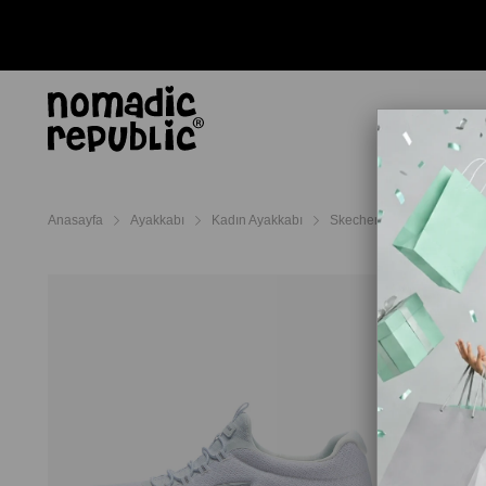
AYAKKABI
TERL
Anasayfa
Ayakkabı
Kadın Ayakkabı
Skechers Kadın Ayakkabı