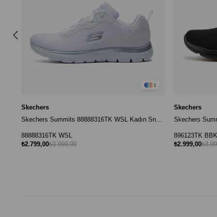
1
Skechers
Skechers
Skechers Summits 88888316TK WSL Kadın Sneaker - Beyaz
88888316TK WSL
896123TK BB
₺2.799,00
₺3.999,00
₺2.999,00
₺3.99