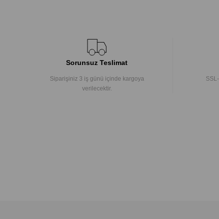
Sorunsuz Teslimat
Siparişiniz 3 iş günü içinde kargoya
SSL-
verilecektir.