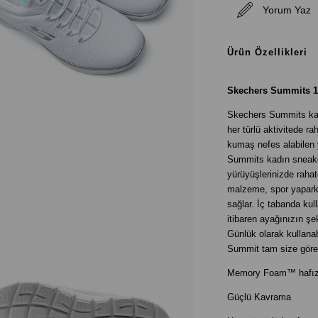
Yorum Yaz
Ürün Özellikleri
Skechers Summits 1
Skechers Summits kadın
her türlü aktivitede ra
kumaş nefes alabilen 
Summits kadın sneakerı
yürüyüşlerinizde rahat
malzeme, spor yaparke
sağlar. İç tabanda kul
itibaren ayağınızın şe
Günlük olarak kullanab
Summit tam size göre.
Memory Foam™ hafızalı
Güçlü Kavrama