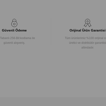
Güvenli Ödeme
Orijinal Ürün Garantisi
Tabanlı 256-Bit kodlama ile
Tüm ürünlerimiz %100 orijinal o
güvenli alışveriş.
üretici ve distribütör garantisi
altındadır.