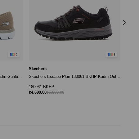
12860
₺4.999
2
3
Skechers
Skechers Summits 896123TK TPE Kadın Günlük Ayakkabı - Bej
Skechers Escape Plan 180061 BKHP Kadın Outdoor Ayakkabı - Siyah
180061 BKHP
₺4.699,00
₺5.999,00