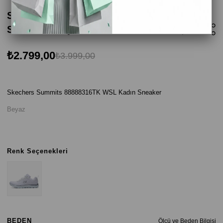
Skechers Summits 88888316TK WSL Kadın
Sneaker - Beyaz
₺2.799,00
₺3.999,00
Skechers Summits 88888316TK WSL Kadın Sneaker
Beyaz
Renk Seçenekleri
BEDEN
Ölçü ve Beden Bilgisi