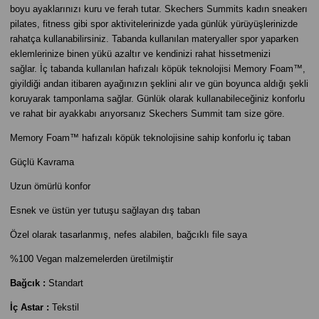
boyu ayaklarınızı kuru ve ferah tutar. Skechers Summits kadın sneakerı
pilates, fitness gibi spor aktivitelerinizde yada günlük yürüyüşlerinizde
rahatça kullanabilirsiniz. Tabanda kullanılan materyaller spor yaparken
eklemlerinize binen yükü azaltır ve kendinizi rahat hissetmenizi
sağlar. İç tabanda kullanılan hafızalı köpük teknolojisi Memory Foam™,
giyildiği andan itibaren ayağınızın şeklini alır ve gün boyunca aldığı şekli
koruyarak tamponlama sağlar. Günlük olarak kullanabileceğiniz konforlu
ve rahat bir ayakkabı arıyorsanız Skechers Summit tam size göre.
Memory Foam™ hafızalı köpük teknolojisine sahip konforlu iç taban
Güçlü Kavrama
Uzun ömürlü konfor
Esnek ve üstün yer tutuşu sağlayan dış taban
Özel olarak tasarlanmış, nefes alabilen, bağcıklı file saya
%100 Vegan malzemelerden üretilmiştir
Bağcık :
Standart
İç Astar :
Tekstil