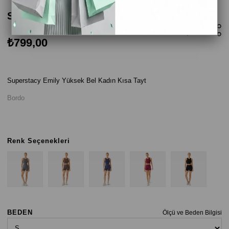
Superstacy Emily Kadın Kısa Tayt - Bordo
₺799,00
Superstacy Emily Yüksek Bel Kadın Kısa Tayt
Bordo
Renk Seçenekleri
BEDEN
Ölçü ve Beden Bilgisi