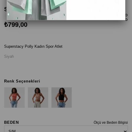
Superstacy Polly Kadın Spor Atlet - Siyah
₺799,00
Superstacy Polly Kadın Spor Atlet
Siyah
Renk Seçenekleri
BEDEN
Ölçü ve Beden Bilgisi