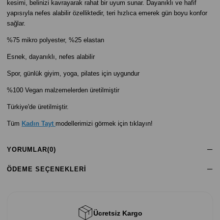
kesimi, belinizi kavrayarak rahat bir uyum sunar. Dayanıklı ve hafif
yapısıyla nefes alabilir özelliktedir, teri hızlıca emerek gün boyu konfor
sağlar.
%75 mikro polyester, %25 elastan
Esnek, dayanıklı, nefes alabilir
Spor, günlük giyim, yoga, pilates için uygundur
%100 Vegan malzemelerden üretilmiştir
Türkiye'de üretilmiştir.
Tüm
Kadın Tayt
modellerimizi görmek için tıklayın!
YORUMLAR
(0)
ÖDEME SEÇENEKLERI
Ücretsiz Kargo