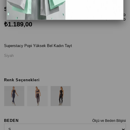
Superstacy Popi Kadın Tayt - Siyah
₺1.189,00
Superstacy Popi Yüksek Bel Kadın Tayt
Siyah
Renk Seçenekleri
BEDEN
Ölçü ve Beden Bilgisi