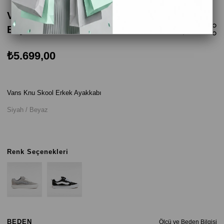
Vans Knu Skool Erkek Ayakkabı - Siyah /
Beyaz
₺5.699,00
Vans Knu Skool Erkek Ayakkabı
Siyah / Beyaz
Renk Seçenekleri
BEDEN
Ölçü ve Beden Bilgisi