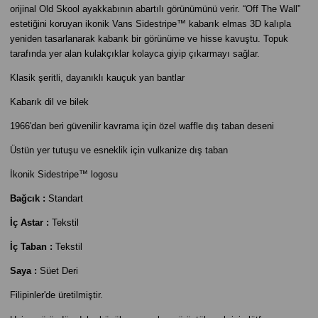
orijinal Old Skool ayakkabının abartılı görünümünü verir. “Off The Wall”
estetiğini koruyan ikonik Vans Sidestripe™ kabarık elmas 3D kalıpla
yeniden tasarlanarak kabarık bir görünüme ve hisse kavuştu. Topuk
tarafında yer alan kulakçıklar kolayca giyip çıkarmayı sağlar.
Klasik şeritli, dayanıklı kauçuk yan bantlar
Kabarık dil ve bilek
1966'dan beri güvenilir kavrama için özel waffle dış taban deseni
Üstün yer tutuşu ve esneklik için vulkanize dış taban
İkonik Sidestripe™ logosu
Bağcık :
Standart
İç Astar :
Tekstil
İç Taban :
Tekstil
Saya :
Süet Deri
Filipinler'de üretilmiştir.