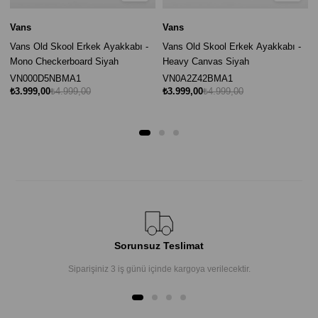
Vans
Vans
Vans Old Skool Erkek Ayakkabı -
Vans Old Skool Erkek Ayakkabı -
Mono Checkerboard Siyah
Heavy Canvas Siyah
VN000D5NBMA1
VN0A2Z42BMA1
₺3.999,00
₺4.999,00
₺3.999,00
₺4.999,00
Sorunsuz Teslimat
Siparişiniz 3 iş günü içinde kargoya verilecektir.