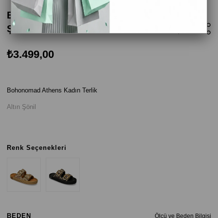
Bohonomad Athens Kadın Terlik - Altın
Şönil
₺3.499,00
Bohonomad Athens Kadın Terlik
Altın Şönil
Renk Seçenekleri
BEDEN
Ölçü ve Beden Bilgisi