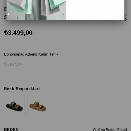
Bohonomad Athens Kadın Terlik - Siyah
Şönil
₺3.499,00
Bohonomad Athens Kadın Terlik
Siyah Şönil
Renk Seçenekleri
BEDEN
Ölçü ve Beden Bilgisi