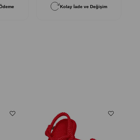
 Ödeme
Kolay İade ve Değişim
Nomad