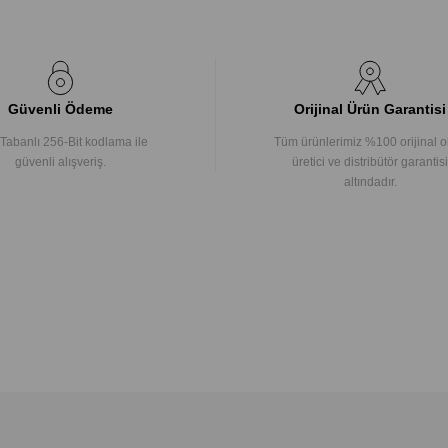
Güvenli Ödeme
Orijinal Ürün Garantisi
Tabanlı 256-Bit kodlama ile
Tüm ürünlerimiz %100 orijinal o
güvenli alışveriş.
üretici ve distribütör garantisi
altındadır.