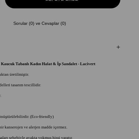
Sorular (0) ve Cevaplar (0)
Kaucuk Tabanlı Kadın Halat & İp Sandalet - Lacivert
ktan üretilmiştir.
lleri tasarım tescillidir.
.
nüştürülebilirdir. (Eco-friendly)
bir kanserojen ve alerjen madde içermez.
aları sebebiyle ayakta yokmuş hissi yaratır.