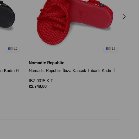
IBZ.00
₺2.749
12
12
Nomadic Republic
Nomadic Republic İbiza Kauçuk Tabanlı Kadın Halat Sandalet Siyah
Nomadic Republic İbiza Kauçuk Tabanlı Kadın İp Sandalet Kırmızı
IBZ.0015.K.T
₺2.749,00