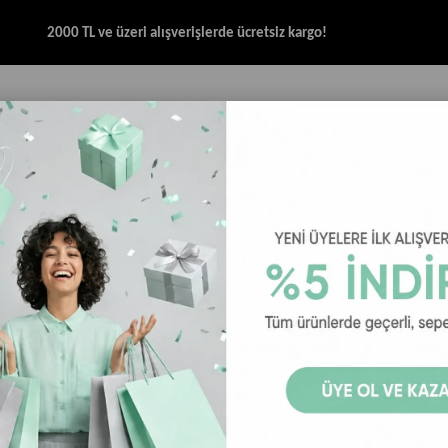
2000 TL ve üzeri alışverişlerde ücretsiz kargo!
İK & SANDALET
GİYİM
AKSESUAR
HALAT & İP SANDALET
SPOR BRANŞ
ana Kauçuk Tabanlı Kadın Halat Sandalet - Lacivert
Nomadic Rep
Halat Sandal
₺2.749,00
Nomadic Republic ip sa