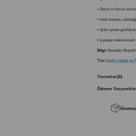
•
Deniz ve havuz suyun
•
Suda batmaz, ıslandığı
•
Şehir içinde günlük 
•
Çamaşır makinesinde y
Bilgi:
Nomadic Republic
Tüm
Kadın Halat ve 
Yorumlar
(0)
Ödeme Seçenekle
Ücretsi