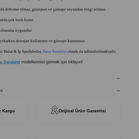
da deforme olmaz, güneşten ve çamaşır suyundan rengi solmaz.
nda çok hızlı kurur.
kullanıma uygundur.
ıkarken deterjan kullanınız ve güneşte kurutunuz.
 Halat & İp Sandaletler,
Hasır Sandalet
olarak da adlandırılmaktadır.
İp Sandalet
modellerimizi görmek için tıklayın!
ri
z Kargo
Orijinal Ürün Garantisi