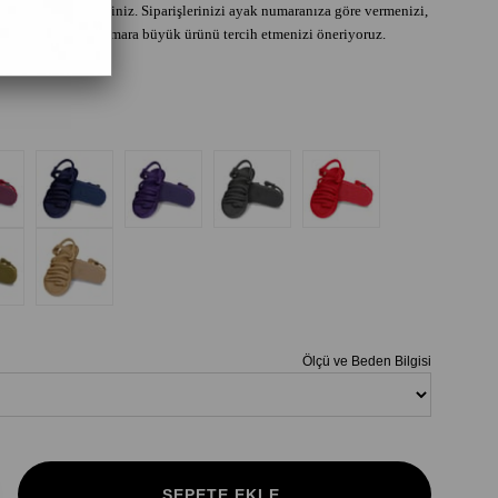
tablosunu inceleyiniz. Siparişlerinizi ayak numaranıza göre vermenizi,
buçuklu ise bir numara büyük ürünü tercih etmenizi öneriyoruz.
Ölçü ve Beden Bilgisi