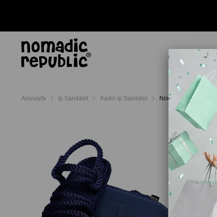
AYAKKABI
TERL
Anasayfa
İp Sandalet
Kadın İp Sandalet
Nomadic Republic Hav