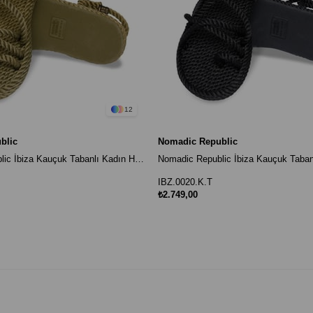
12
blic
Nomadic Republic
Nomadic Republic İbiza Kauçuk Tabanlı Kadın Halat Sandalet Haki
IBZ.0020.K.T
₺2.749,00