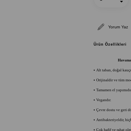
Yorum Yaz
Ürün Özellikleri
Havana 
•
Alt taban, doğal kauçu
•
Orijinaldir ve tüm mode
•
Tamamen el yapımıdır
•
Vegandır.
•
Çevre dostu ve geri dö
•
Antibakteriyeldir, hiç
•
Çok hafif ve rahat olm