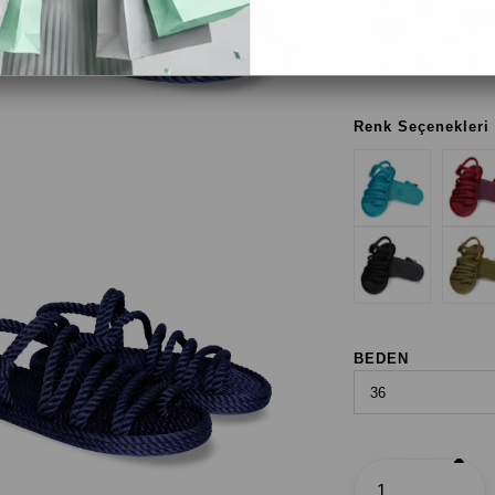
VE BEDEN BİLGİSİ"
ayak numaranız 
Renk Seçenekleri
BEDEN