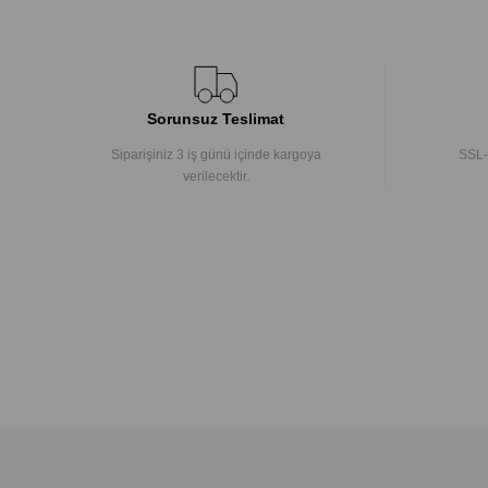
Sorunsuz Teslimat
Siparişiniz 3 iş günü içinde kargoya
SSL-
verilecektir.