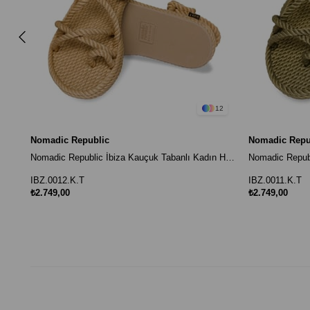
12
Nomadic Republic
Nomadic Repu
Nomadic Republic İbiza Kauçuk Tabanlı Kadın Halat Sandalet - Bej
IBZ.0012.K.T
IBZ.0011.K.T
₺2.749,00
₺2.749,00