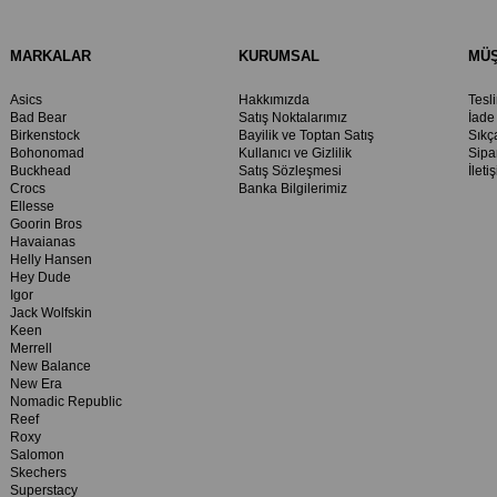
MARKALAR
KURUMSAL
MÜŞ
Asics
Hakkımızda
Tesl
Bad Bear
Satış Noktalarımız
İade
Birkenstock
Bayilik ve Toptan Satış
Sıkç
Bohonomad
Kullanıcı ve Gizlilik
Sipa
Buckhead
Satış Sözleşmesi
İleti
Crocs
Banka Bilgilerimiz
Ellesse
Goorin Bros
Havaianas
Helly Hansen
Hey Dude
Igor
Jack Wolfskin
Keen
Merrell
New Balance
New Era
Nomadic Republic
Reef
Roxy
Salomon
Skechers
Superstacy