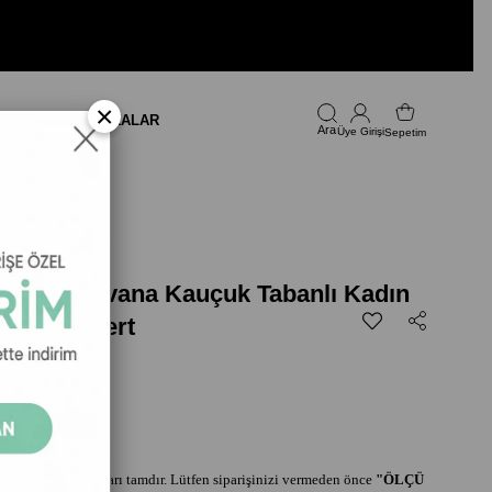
×
LARI
FIRSAT
MARKALAR
Üye Girişi
Sepetim
ublic Havana Kauçuk Tabanlı Kadın
et - Lacivert
ndaletlerin kalıpları tamdır. Lütfen siparişinizi vermeden önce
"ÖLÇÜ